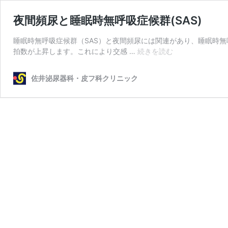
夜間頻尿と睡眠時無呼吸症候群(SAS)
睡眠時無呼吸症候群（SAS）と夜間頻尿には関連があり、睡眠時
夜
拍数が上昇します。これにより交感 …
続きを読む
間
頻
佐井泌尿器科・皮フ科クリニック
尿
と
睡
眠
時
無
呼
吸
症
候
群
(SAS)