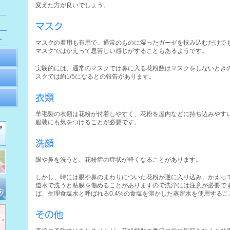
変えた方が良いでしょう。
マスク
ー
マスクの着用も有用で、通常のものに湿ったガーゼを挟み込むだけで
マスクではかえって息苦しい感じがすることもあるようです。
実験的には、通常のマスクでは鼻に入る花粉数はマスクをしないときの
スクでは約1/5になるとの報告があります。
衣類
羊毛製の衣類は花粉が付着しやすく、花粉を屋内などに持ち込みやす
服装にも気をつけることが必要です。
洗顔
眼や鼻を洗うと、花粉症の症状が軽くなることがあります。
しかし、時には眼や鼻のまわりについた花粉が逆に入り込み、かえっ
道水で洗うと粘膜を傷めることがありますので洗浄には注意が必要で
ば、生理食塩水と呼ばれる0.4%の食塩を溶かした蒸留水を使用する
その他