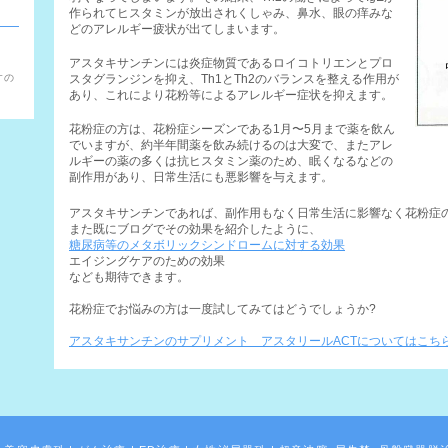
作られてヒスタミンが放出されくしゃみ、鼻水、眼の痒みな
どのアレルギー疲状が出てしまいます。
アスタキサンチンには炎症物質であるロイコトリエンとプロ
。
すの
スタグランジンを抑え、Th1とTh2のバランスを整える作用が
あり、これにより花粉等によるアレルギー症状を抑えます。
花粉症の方は、花粉症シーズンである1月〜5月まで薬を飲ん
でいますが、約半年間薬を飲み続けるのは大変で、またアレ
ルギーの薬の多くは抗ヒスタミン薬のため、眠くなるなどの
副作用があり、日常生活にも悪影響を与えます。
アスタキサンチンであれば、副作用もなく日常生活に影響なく花粉症
また既にブログでその効果を紹介したように、
糖尿病等のメタボリックシンドロームに対する効果
エイジングケアのための効果
なども期待できます。
花粉症でお悩みの方は一度試してみてはどうでしょうか?
アスタキサンチンのサプリメント アスタリールACTについてはこち