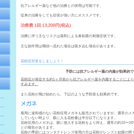
抗アレルギー薬など他の治療との併用は可能です。
従来の治療をしても症状が強い方にオススメです。
治療費 1回 13,200円(税込)
治療に伴う主なリスクは薬剤による鼻粘膜の刺激症状です。
主な副作用は咽頭へ流れた場合は咳き込む場合があります。
花粉症対策をしましょう！
予防には抗アレルギー薬の内服が効果的で
花粉症が発症する約1ヶ月前から抗アレルギー薬を内服することによ
すみます。
また花粉が飛び始めたら、下記のような予防策も効果的です。
メガネ
着用に違和感のない花粉症用メガネも販売されていますが、通常のメ
していない時より、眼に入る花粉量は半分以下になります。
花粉症用のメガネは、眼に侵入する花粉をより抑え、通常の約10〜2
との報告があります。
花粉の季節にはコンタクトレンズ使用の方は花粉がレンズと結膜の間