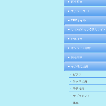
再生医療
エナジーコーヒー
CBDオイル
リポ･ビタミンC購入サイト
FNS症例
オンライン診療
発毛治療
その他の治療
ピアス
巻き爪治療
予防接種
サプリメント
体臭