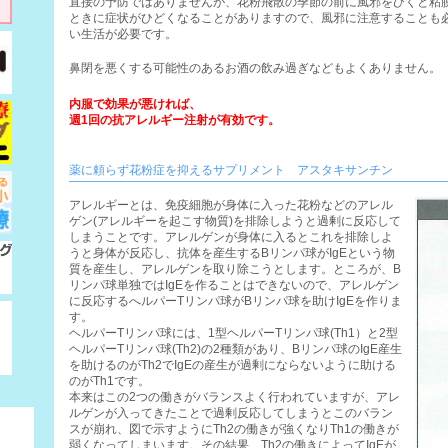
直接の予防ではありませんが、花粉飛散の季節の前に風邪をひくと粘
ときに症状がひどくなることがありますので、風邪に注意することも
い生活が必要です。
鼻閉を悪くする可能性のあるお酒の飲み過ぎなどもよくありません。
内服で効果が悪ければ、
週1回の抗アレルギー注射が有効です。
薬に頼らず花粉症を抑えるサプリメント アスタキサンチン
アレルギーとは、免疫細胞が身体に入った花粉などのアレル
ゲン(アレルギーを起こす物質)を排除しようと過剰に反応して
しまうことです。アレルゲンが身体に入るとこれを排除しよ
うと身体が反応し、抗体を産生するBリンパ球がIgEという物
質を産生し、アレルゲンを取り除こうとします。ところが、B
リンパ球単独ではIgEを作ることはできないので、アレルゲン
に反応するへルパーTリンパ球がBリンパ球を助けIgEを作りま
す。
ヘルパーTリンパ球には、1型ヘルパーTリンパ球(Th1）と2型
ヘルパーTリンパ球(Th2)の2種類があり、Bリンパ球のIgE産生
を助けるのがTh2でIgEの産生が過剰にならないように助ける
のがTh1です。
本来はこの2つの働きがバランスよく行われていますが、アレ
ルゲンが入ってきたことで過剰反応してしまうとこのバラン
スが崩れ、図で示すようにTh2の働きが強くなりTh1の働きが
弱くなってしまいます。その結果、Th2の働きによってIgEが