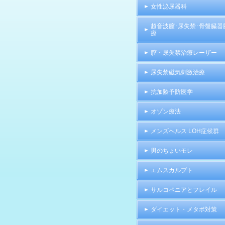
女性泌尿器科
超音波膣･尿失禁･骨盤臓器
療
膣・尿失禁治療レーザー
尿失禁磁気刺激治療
抗加齢予防医学
オゾン療法
メンズヘルス LOH症候群
男のちょいモレ
エムスカルプト
サルコペニアとフレイル
ダイエット・メタボ対策