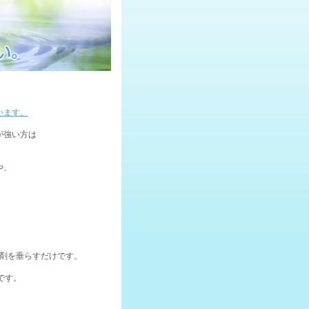
います。
が強い方は
や、
。
薬剤を垂らすだけです。
です。