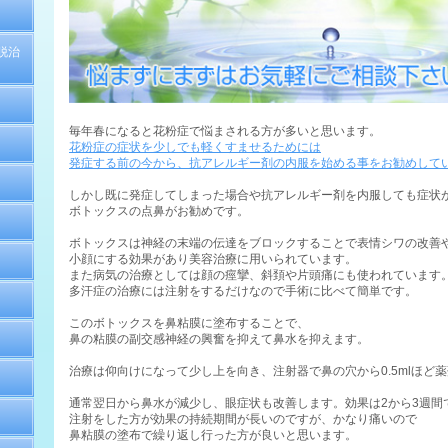
脱治
毎年春になると花粉症で悩まされる方が多いと思います。
花粉症の症状を少しでも軽くすませるためには
発症する前の今から、抗アレルギー剤の内服を始める事をお勧めして
しかし既に発症してしまった場合や抗アレルギー剤を内服しても症状
ボトックスの点鼻がお勧めです。
ボトックスは神経の末端の伝達をブロックすることで表情シワの改善
小顔にする効果があり美容治療に用いられています。
また病気の治療としては顔の痙攣、斜頚や片頭痛にも使われています
多汗症の治療には注射をするだけなので手術に比べて簡単です。
このボトックスを鼻粘膜に塗布することで、
鼻の粘膜の副交感神経の興奮を抑えて鼻水を抑えます。
治療は仰向けになって少し上を向き、注射器で鼻の穴から0.5mlほど
通常翌日から鼻水が減少し、眼症状も改善します。効果は2から3週間
注射をした方が効果の持続期間が長いのですが、かなり痛いので
鼻粘膜の塗布で繰り返し行った方が良いと思います。