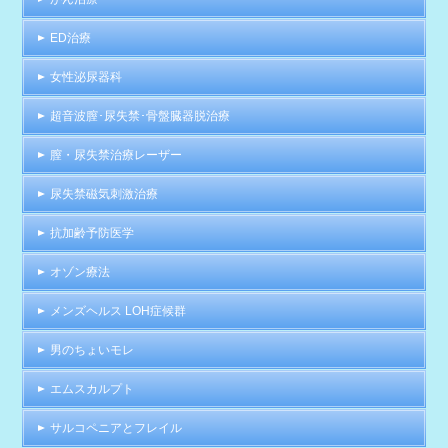
ED治療
女性泌尿器科
超音波膣･尿失禁･骨盤臓器脱治療
膣・尿失禁治療レーザー
尿失禁磁気刺激治療
抗加齢予防医学
オゾン療法
メンズヘルス LOH症候群
男のちょいモレ
エムスカルプト
サルコペニアとフレイル