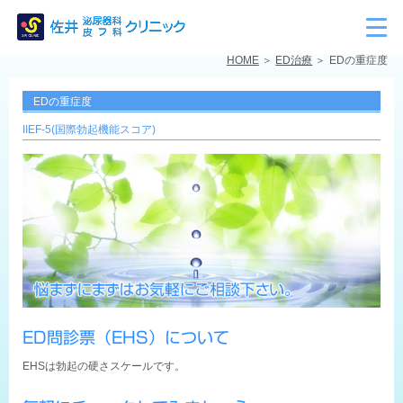
HOME
ED治療
EDの重症度
EDの重症度
IIEF-5(国際勃起機能スコア)
ED問診票（EHS）について
EHSは勃起の硬さスケールです。