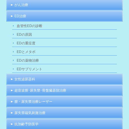
がん治療
ED治療
血管性EDの診断
EDの原因
EDの重症度
EDとメタボ
EDの薬物治療
EDサプリメント
女性泌尿器科
超音波膣･尿失禁･骨盤臓器脱治療
膣・尿失禁治療レーザー
尿失禁磁気刺激治療
抗加齢予防医学