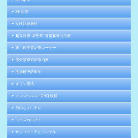
ED治療
女性泌尿器科
超音波膣･尿失禁･骨盤臓器脱治療
膣・尿失禁治療レーザー
尿失禁磁気刺激治療
抗加齢予防医学
オゾン療法
メンズヘルス LOH症候群
男のちょいモレ
エムスカルプト
サルコペニアとフレイル