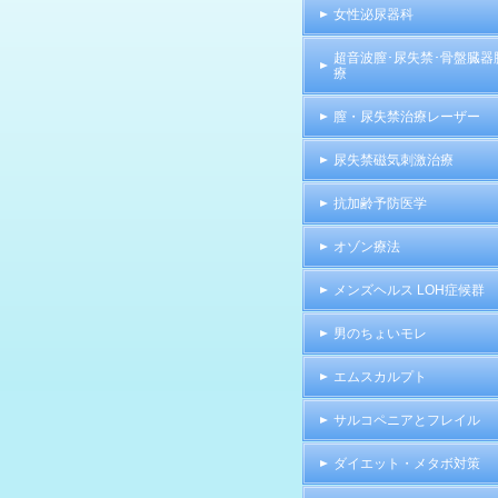
女性泌尿器科
超音波膣･尿失禁･骨盤臓器
療
膣・尿失禁治療レーザー
尿失禁磁気刺激治療
抗加齢予防医学
オゾン療法
メンズヘルス LOH症候群
男のちょいモレ
エムスカルプト
サルコペニアとフレイル
ダイエット・メタボ対策