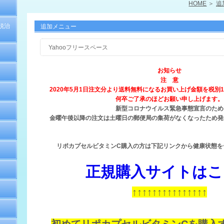
HOME
追
脱治
追加メニュー
Yahooフリースペース
お知らせ
注 意
2020年5月1日注文分より送料無料になるお買い上げ金額を税別
何卒ご了承のほどお願い申し上げます。
新型コロナウイルス緊急事態宣言のため
金曜午後以降の注文は土曜日の郵便局の集荷がなくなったため発
リポカプセルビタミンC購入の方は下記リンクから健康状態を
正規購入サイトはこ
↑↑↑↑↑↑↑↑↑↑↑↑↑↑↑