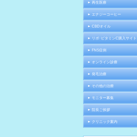
再生医療
エナジーコーヒー
CBDオイル
リポ･ビタミンC購入サイト
FNS症例
オンライン診療
発毛治療
その他の治療
モニター募集
院長ご挨拶
クリニック案内