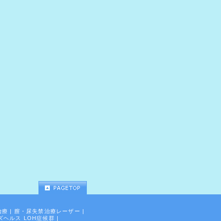
治療
|
膣・尿失禁治療レーザー
|
ズヘルス LOH症候群
|