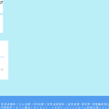
。
すの
|
美容皮膚科
|
がん治療
|
ED治療
|
女性泌尿器科
|
超音波膣･尿失禁･骨盤臓器脱
齢予防医学
|
オゾン療法
|
ダイエット・メタボリックシンドローム対策点滴
|
メン