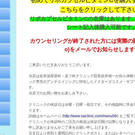
初めてリポカプセルビタミンCを購入
こちらをクリックして下さ
リポカプセルビタミンCの在庫はあります
シート記入後購入可能です
カウンセリングが終了された方には実際の購入
o)をメールでお知らせします
ご来店いただきありがとうございます。
当店は佐井泌尿器科・皮フ科クリニック院長佐井雄一が自ら体験
ック専売のアンチエイジングに特化したドクターズコスメ・サプ
す。
当店でのお買い物をお楽しみ下さい。
クリニックの休診日は水曜・日曜・祝日です。その他臨時に学会
ります。
詳細はホームページ (
http://www.saiclinic.com/menu08/
) をご覧
クリニックが休診時のご注文の発送は休診日開け以降になります
申し訳ありませんがご了承をお願い申し上げます。
注文日より原則１週間以内にクリックポスト、またはレターパッ