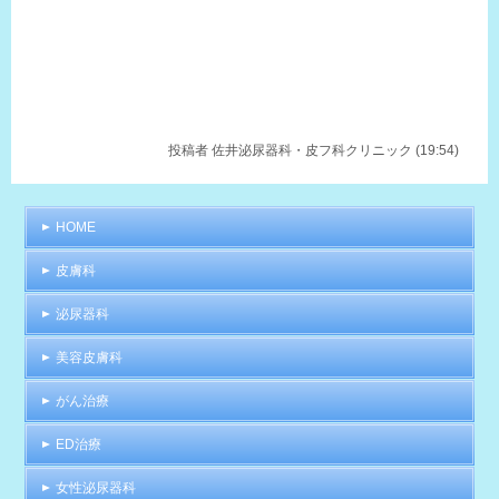
クシンドロームの方
メタボ予備軍
脳梗塞、心筋梗塞後の方
うつ病(LOH症候群)
投稿者
佐井泌尿器科・皮フ科クリニック (19:54)
HOME
皮膚科
泌尿器科
美容皮膚科
がん治療
ED治療
女性泌尿器科