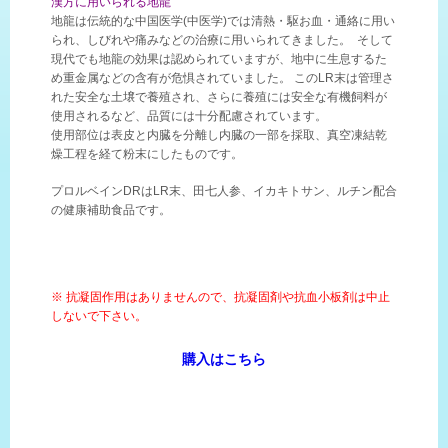
漢方に用いられる地龍
地龍は伝統的な中国医学(中医学)では清熱・駆お血・通絡に用い
られ、しびれや痛みなどの治療に用いられてきました。 そして
現代でも地龍の効果は認められていますが、地中に生息するた
め重金属などの含有が危惧されていました。 このLR末は管理さ
れた安全な土壌で養殖され、さらに養殖には安全な有機飼料が
使用されるなど、品質には十分配慮されています。
使用部位は表皮と内臓を分離し内臓の一部を採取、真空凍結乾
燥工程を経て粉末にしたものです。
プロルベインDRはLR末、田七人参、イカキトサン、ルチン配合
の健康補助食品です。
※ 抗凝固作用はありませんので、抗凝固剤や抗血小板剤は中止
しないで下さい。
購入はこちら
プロルベインDRはこの様な方にお勧めします。
高血圧・糖尿病・脂質代謝異常が指摘されたメタボリッ