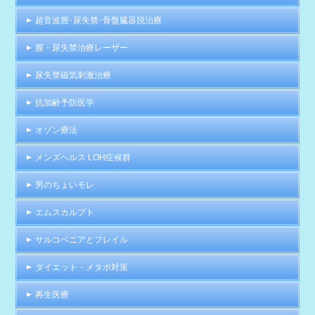
超音波膣･尿失禁･骨盤臓器脱治療
膣・尿失禁治療レーザー
尿失禁磁気刺激治療
抗加齢予防医学
オゾン療法
メンズヘルス LOH症候群
男のちょいモレ
エムスカルプト
サルコペニアとフレイル
ダイエット・メタボ対策
再生医療