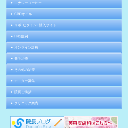
エナジーコーヒー
CBDオイル
リポ･ビタミンC購入サイト
FNS症例
オンライン診療
発毛治療
その他の治療
モニター募集
院長ご挨拶
クリニック案内