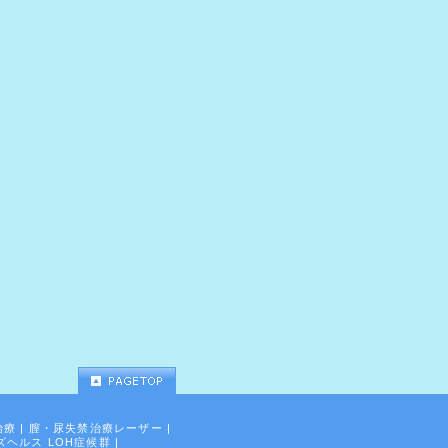
治療
|
膣・尿失禁治療レーザー
|
ズヘルス LOH症候群
|