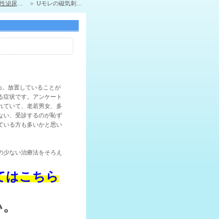
性泌尿器科
Uモレの磁気刺激治療｢インティマウェーブ｣
め。放置していることが
る症状です。アンケート
されていて、老若男女、多
ない、受診するのが恥ず
ている方も多いかと思い
の少ない治療法をそろえ
てはこちら
い。