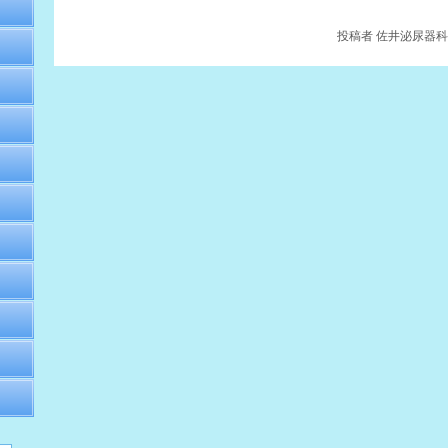
投稿者
佐井泌尿器科・