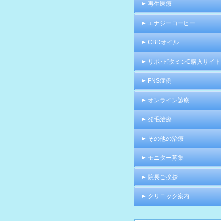
再生医療
エナジーコーヒー
CBDオイル
リポ･ビタミンC購入サイト
FNS症例
オンライン診療
発毛治療
その他の治療
モニター募集
院長ご挨拶
クリニック案内