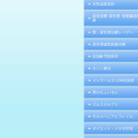
女性泌尿器科
超音波膣･尿失禁･骨盤臓器
療
膣・尿失禁治療レーザー
尿失禁磁気刺激治療
抗加齢予防医学
オゾン療法
メンズヘルス LOH症候群
男のちょいモレ
エムスカルプト
サルコペニアとフレイル
ダイエット・メタボ対策