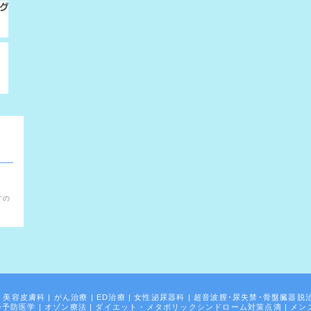
。
すの
|
美容皮膚科
|
がん治療
|
ED治療
|
女性泌尿器科
|
超音波膣･尿失禁･骨盤臓器脱
齢予防医学
|
オゾン療法
|
ダイエット・メタボリックシンドローム対策点滴
|
メン