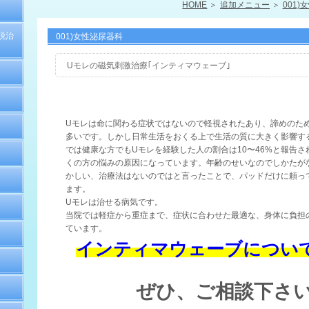
HOME
追加メニュー
001)女
脱治
001)女性泌尿器科
Uモレの磁気刺激治療｢インティマウェーブ｣
Uモレは命に関わる症状ではないので軽視されたあり、諦めのた
多いです。しかし日常生活をおくる上で生活の質に大きく影響す
では健康な方でもUモレを経験した人の割合は10〜46%と報告
くの方の悩みの原因になっています。年齢のせいなのでしかたが
かしい、治療法はないのではと言ったことで、パッドだけに頼っ
ます。
Uモレは治せる病気です。
当院では軽症から重症まで、症状に合わせた最適な、身体に負担
ています。
インティマウェーブについ
ぜひ、ご相談下さ