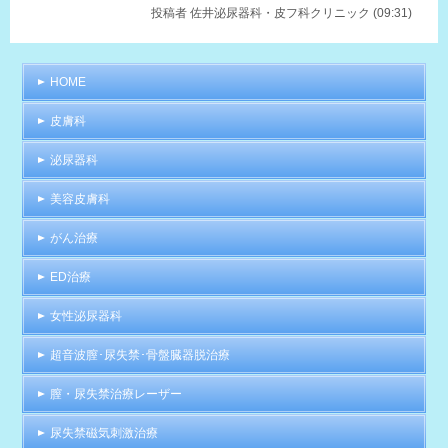
投稿者
佐井泌尿器科・皮フ科クリニック (09:31)
HOME
皮膚科
泌尿器科
美容皮膚科
がん治療
ED治療
女性泌尿器科
超音波膣･尿失禁･骨盤臓器脱治療
膣・尿失禁治療レーザー
尿失禁磁気刺激治療