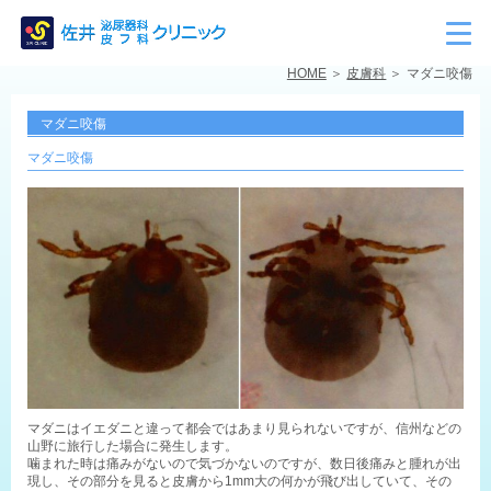
HOME
皮膚科
マダニ咬傷
マダニ咬傷
マダニ咬傷
マダニはイエダニと違って都会ではあまり見られないですが、信州などの
山野に旅行した場合に発生します。

噛まれた時は痛みがないので気づかないのですが、数日後痛みと腫れが出
現し、その部分を見ると皮膚から1mm大の何かが飛び出していて、その