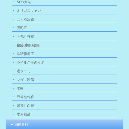
SOD療法
オリゴスキャン
ほくろ治療
脱毛症
毛孔性苔癬
傷跡(瘢痕)治療
掌蹠膿疱症
ウイルス性のイボ
毛ジラミ
マダニ咬傷
水虫
尋常性乾癬
尋常性白斑
水素風呂
泌尿器科