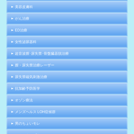
美容皮膚科
がん治療
ED治療
女性泌尿器科
超音波膣･尿失禁･骨盤臓器脱治療
膣・尿失禁治療レーザー
尿失禁磁気刺激治療
抗加齢予防医学
オゾン療法
メンズヘルス LOH症候群
男のちょいモレ