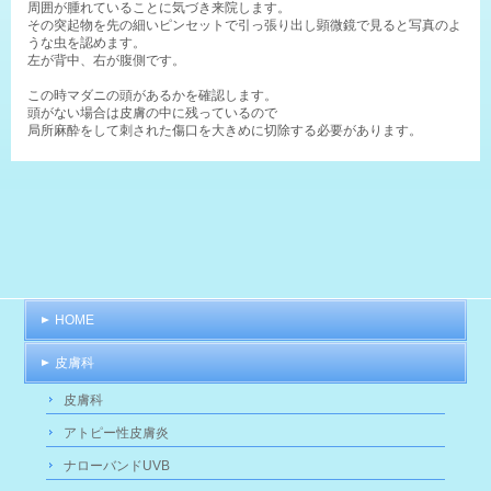
周囲が腫れていることに気づき来院します。

その突起物を先の細いピンセットで引っ張り出し顕微鏡で見ると写真のよ
うな虫を認めます。

左が背中、右が腹側です。

この時マダニの頭があるかを確認します。

頭がない場合は皮膚の中に残っているので

局所麻酔をして刺された傷口を大きめに切除する必要があります。
HOME
皮膚科
皮膚科
アトピー性皮膚炎
ナローバンドUVB