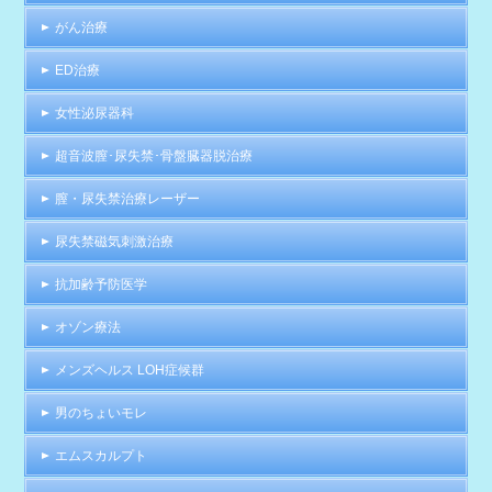
がん治療
ED治療
女性泌尿器科
超音波膣･尿失禁･骨盤臓器脱治療
膣・尿失禁治療レーザー
尿失禁磁気刺激治療
抗加齢予防医学
オゾン療法
メンズヘルス LOH症候群
男のちょいモレ
エムスカルプト