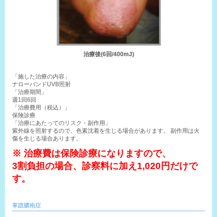
治療後(6回/400mJ)
「施した治療の内容」
ナローバンドUVB照射
「治療期間」
週1回6回
「治療費用（税込）」
保険診療
「治療にあたってのリスク・副作用」
紫外線を照射するので、色素沈着を生じる場合があります。 副作用は火
傷を生じる場合あります。
※ 治療費は保険診療になりますので、
3割負担の場合、診察料に加え1,020円だけで
す。
掌蹠膿疱症