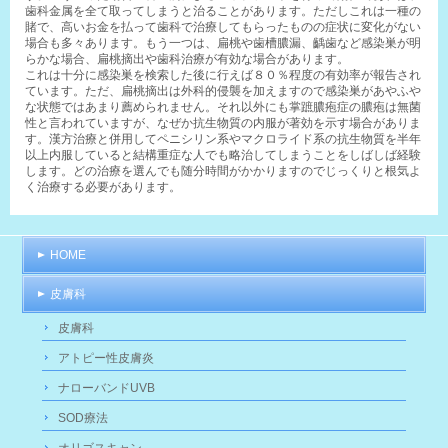
歯科金属を全て取ってしまうと治ることがあります。ただしこれは一種の
賭で、高いお金を払って歯科で治療してもらったものの症状に変化がない
場合も多々あります。もう一つは、扁桃や歯槽膿漏、齲歯など感染巣が明
らかな場合、扁桃摘出や歯科治療が有効な場合があります。
これは十分に感染巣を検索した後に行えば８０％程度の有効率が報告され
ています。ただ、扁桃摘出は外科的侵襲を加えますので感染巣があやふや
な状態ではあまり薦められません。それ以外にも掌蹠膿疱症の膿疱は無菌
性と言われていますが、なぜか抗生物質の内服が著効を示す場合がありま
す。漢方治療と併用してペニシリン系やマクロライド系の抗生物質を半年
以上内服していると結構重症な人でも略治してしまうことをしばしば経験
します。どの治療を選んでも随分時間がかかりますのでじっくりと根気よ
く治療する必要があります。
HOME
皮膚科
皮膚科
アトピー性皮膚炎
ナローバンドUVB
SOD療法