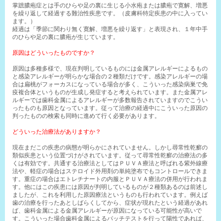
掌蹠膿疱症とは手のひらや足の裏に生じる小水疱または膿疱で寛解、増悪
を繰り返して経過する難治性疾患です。（皮膚科特定疾患の中に入ってい
ます。）
経過は「季節に関わり無く寛解、増悪を繰り返す」と表現され、１年中手
のひらや足の裏に膿疱が生じています。
原因はどういったものですか？
原因は多種多様で、現在判明しているものには金属アレルギーによるもの
と感染アレルギーが明らかな場合の２種類だけです。感染アレルギーの場
合は扁桃がフォーカスになっている場合が多く、こういった感染病巣で免
疫複合体というものが生成し発症すると考えられています。また金属アレ
ルギーでは歯科金属によるアレルギーが多数報告されていますのでこうい
ったものも原因となっています。従って治療の経過中にこういった原因の
判ったものの検索も同時に進めて行く必要があります。
どういった治療法がありますか？
現在まだこの疾患の病態が明らかにされていません。しかし尋常性乾癬の
類似疾患という位置づけがされています。従って尋常性乾癬の治療法の多
くは有効です。共通する治療法としてはＰＵＶＡ療法と呼ばれる紫外線療
法や、軽症の場合はステロイド外用剤の単純塗布でもコントロールできま
す。重症の場合はエトレチナートの内服とＰＵＶＡ療法の併用が行われま
す。他にはこの疾患には原因が判明しているものが２種類あるのは前述し
ましたが、これを利用した原因療法というものも行われています。例えば
歯の治療を行ったあとしばらくしてから、症状が現れたという経過があれ
ば、歯科金属による金属アレルギーが原因になっている可能性が高いで
す。こういった場合歯科金属によるパッチテストを行って陽性であれば、