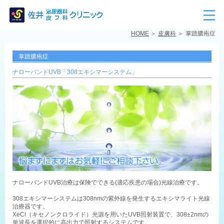
HOME
皮膚科
掌蹠膿疱症
掌蹠膿疱症
ナローバンドUVB「308エキシマーシステム」
ナローバンドUVB治療は保険でできる(適応疾患の場合)光線治療です。
308エキシマーシステムは308nmの紫外線を発生するエキシマライト光線
治療器です。
XeCl（キセノンクロライド）光源を用いたUVB照射装置で、308±2nmの
単波長を選択的に高出力で照射するシステムです。