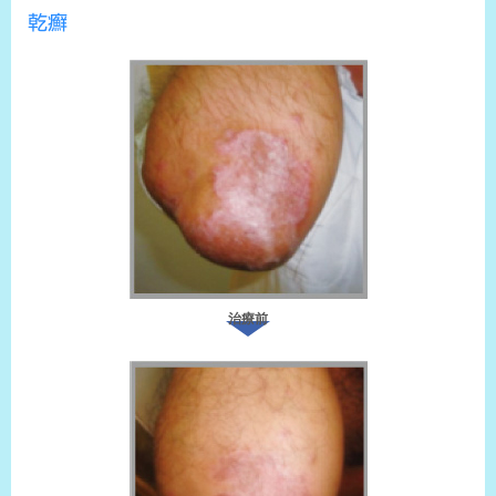
乾癬
治療前