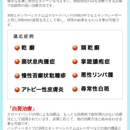
健常な皮膚に余分なダメージを与えずに、病変部位のみを治療できる正確
で信頼性の高い治療方法です。
308エキシマーシステムはナロードバンドUVBの中でもエキシマレーザー
と同じ308nmの波長を主として有し、同等の結果をもたらす事が可能で
す。
「白斑治療」
ナロードバンドUVBによる治療は、もっとも効果的で副作用の少ない治療
法として認識されています。必要に応じて、他の治療方法と組み合わせる
事も可能です。
ハンディータイプの308エキシマーシステムはレーザーなどの他の機器と