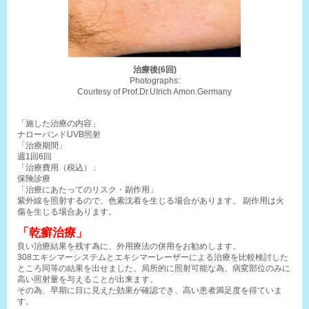
治療後(6回)
Photographs:
Courtesy of Prof.Dr.UIrich Amon.Germany
「施した治療の内容」
ナローバンドUVB照射
「治療期間」
週1回6回
「治療費用（税込）」
保険診療
「治療にあたってのリスク・副作用」
紫外線を照射するので、色素沈着を生じる場合があります。 副作用は火
傷を生じる場合あります。
「乾癬治療」
良い治療結果を残す為に、外用療法の併用をお勧めします。
308エキシマーシステムとエキシマーレーザーによる治療を比較検討した
ところ同等の結果を出せました。局所的に照射可能な為、病変部位のみに
高い照射量を与えることが出来ます。
その為、早期に目に見えた効果が確認でき、高い患者満足度を得ていま
す。