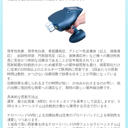
尋常性乾癬、尋常性白斑、掌蹠膿疱症、アトピー性皮膚炎（以上、保険適
応）、結節性痒疹、円形脱毛症（以上、保険適応外）など種々の難治性疾
患に安全かつ有効な治療法であることが近年報告されています。
照射範囲が比較的小さいため健常部への紫外線照射を避け、病変部位だけ
に従来の100倍以上のエネルギーで限局的に照射でき、1回あたりの照射
時間は数秒、かつ少ない治療回数で効果を出すことが可能になっていま
す。
治療効果を感じられるまでの時間が短い、かゆみがおさまるのが早い、他
の治療に抵抗性な病変への適応など、期待の新しい紫外線治療です。
具体的な照射方法は、
通常、最小紅斑量（MED）やスキンタイプを基準として設定しますが、3
08エキシマーシステムは比較的少量から漸増する方法で行います。
ナローバンドUVBによる治療結果は従来のブロードバンドによる有効性を
凄驚しつつあります。
１波長で高い照射量を誇るナロードバンドUVBフォトセラピーシステムは