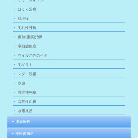
オリゴスキャン
ほくろ治療
脱毛症
毛孔性苔癬
傷跡(瘢痕)治療
掌蹠膿疱症
ウイルス性のイボ
毛ジラミ
マダニ咬傷
水虫
尋常性乾癬
尋常性白斑
水素風呂
泌尿器科
美容皮膚科