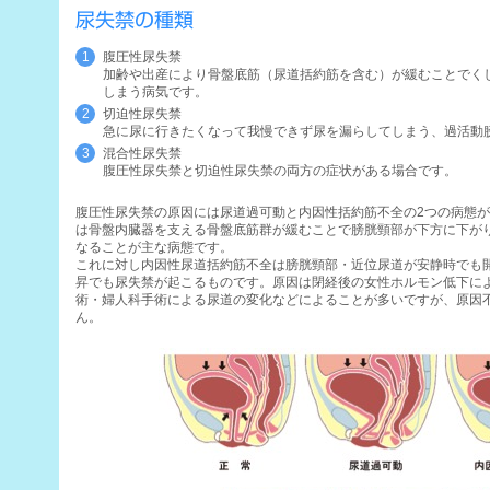
尿失禁の種類
腹圧性尿失禁
加齢や出産により骨盤底筋（尿道括約筋を含む）が緩むことでく
しまう病気です。
切迫性尿失禁
急に尿に行きたくなって我慢できず尿を漏らしてしまう、過活動
混合性尿失禁
腹圧性尿失禁と切迫性尿失禁の両方の症状がある場合です。
腹圧性尿失禁の原因には尿道過可動と内因性括約筋不全の2つの病態
は骨盤内臓器を支える骨盤底筋群が緩むことで膀胱頸部が下方に下が
なることが主な病態です。
これに対し内因性尿道括約筋不全は膀胱頸部・近位尿道が安静時でも
昇でも尿失禁が起こるものです。原因は閉経後の女性ホルモン低下に
術・婦人科手術による尿道の変化などによることが多いですが、原因
ん。