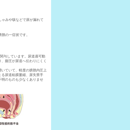
しゃみや咳などで尿が漏れて
膀胱の一症状です。
が関与しています。尿道過可動
り、腹圧が尿道へ伝わりにくく
開いていて、軽度の膀胱内圧上
よる尿道粘膜萎縮、尿失禁手
不明のものも少なくありませ