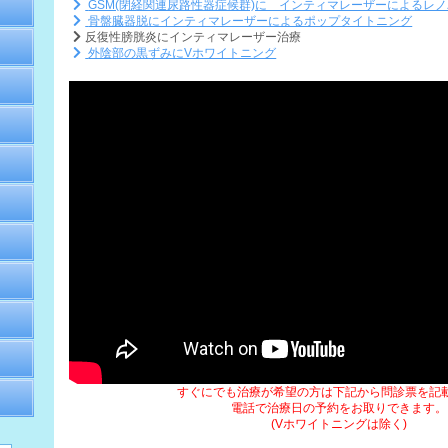
GSM(閉経関連尿路性器症候群)に インティマレーザーによるレ
骨盤臓器脱にインティマレーザーによるポップタイトニング
反復性膀胱炎にインティマレーザー治療
外陰部の黒ずみにVホワイトニング
すぐにでも治療が希望の方は下記から問診票を記
電話で治療日の予約をお取りできます。
(Vホワイトニングは除く)