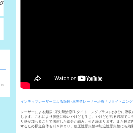
。
すの
インティマレーザーによる頻尿･尿失禁レーザー治療「Ｕタイトニング
レーザーによる頻尿･尿失禁治療｢Uタイトニングプラス｣は水分に吸
します。これにより膣壁に軽いやけどを生じ、やけどが治る過程でコ
り熱が加わることで照射した部分が縮み、引き締まります。また尿道
するため尿道自体も引き締まり、腹圧性尿失禁や切迫性尿失禁にも効