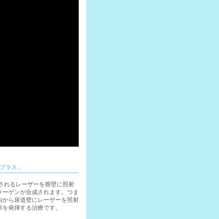
プラス」
収されるレーザーを膣壁に照射
ラーゲンが合成されます。つま
内から尿道壁にレーザーを照射
果を発揮する治療です。