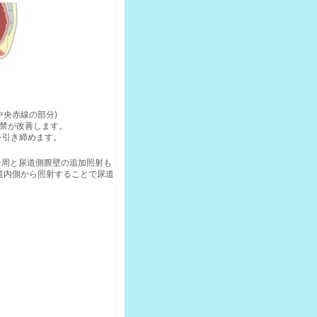
中央赤線の部分)
禁が改善します。
を引き締めます。
全周と尿道側膣壁の追加照射も
道内側から照射することで尿道