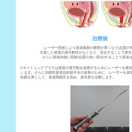
治療後
レーザー照射により尿道後面の膣壁が厚くなり(左図の
亢進した尿道の過可動性がなくなり、安定することで尿失
さらに尿道内側に照射(右図の赤い部分)することで尿道
Uタイトニングプラスは尿道の過可動を改善するためにレーザーを膣
します。さらに内因性尿道括約筋不全の改善のために、レーザーを尿
粘膜を厚くして、尿道閉鎖圧を高め、尿失禁を治療します。