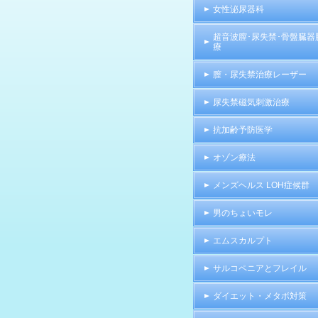
女性泌尿器科
超音波膣･尿失禁･骨盤臓器
療
膣・尿失禁治療レーザー
尿失禁磁気刺激治療
抗加齢予防医学
オゾン療法
メンズヘルス LOH症候群
男のちょいモレ
エムスカルプト
サルコペニアとフレイル
ダイエット・メタボ対策