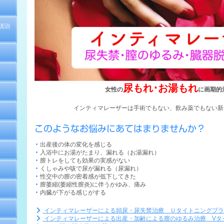
脱治
尿もれ･お湯もれ
女性の
に画期的
インティマレーザーは手術でもない、飲み薬でもない新
このようなお悩みにあてはまりませんか？
出産後の体の変化を感じる
入浴中にお湯がたまり、漏れる（お湯漏れ）
膣トレをしても効果の実感がない
くしゃみや咳で尿が漏れる（尿漏れ）
性交中の膣の密着感が低下してきた
膣萎縮(萎縮性膣炎)に伴うかゆみ、痛み
内臓が下がる感じがする
インティマレーザーによる頻尿・尿失禁治療 Ｕタイトニングプ
インティマレーザーによる出産・加齢による膣のゆるみ治療 Vタ