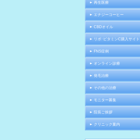
再生医療
エナジーコーヒー
CBDオイル
リポ･ビタミンC購入サイト
FNS症例
オンライン診療
発毛治療
その他の治療
モニター募集
院長ご挨拶
クリニック案内