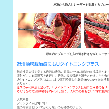
尿道から挿入しレーザーを照射するプロー
尿道内にプローブを入れ引き抜きながらレーザ
過活動膀胱治療にもUタイトニングプラス
切迫性尿失禁を呈する過活動膀胱の原因の一つに膀胱の血流障害があ
照射がこの血流障害を改善し、膀胱の異常収縮を消失させることが分
Uタイトニングプラスはこれまで薬剤治療しか選択枝のなかった過活
あります。
従来の手術療法と違って、Ｕタイトニングプラスは腟口に麻酔のゼリ
るだけなので治療時間も約20分と短く、入院の必要もない非常に侵襲
入院不要！
ダウンタイムは3日間！
他の治療法と比べてかなり短いのも特徴のひとつ。