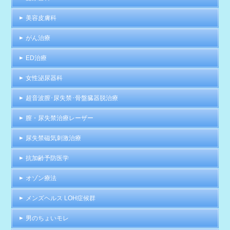
美容皮膚科
がん治療
ED治療
女性泌尿器科
超音波膣･尿失禁･骨盤臓器脱治療
膣・尿失禁治療レーザー
尿失禁磁気刺激治療
抗加齢予防医学
オゾン療法
メンズヘルス LOH症候群
男のちょいモレ