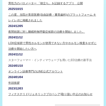
男性力のバロメーター 「朝立ち」を記録するアプリ 公開
2025/10/15
この度、当院が美容医療(自由診療・審美歯科)のプラットフォーム キ
レイレポに掲載されました
2024/12/05
夜間頻尿に対し睡眠時無呼吸症候群の治療を開始しました。
2024/11/12
LOH症候群で男性ホルモンが使用できない方やホルモン検査をせずに
治療を開始したい方へ
2024/11/12
スターフォーマー・インティマウェーブを用いたED治療の新手法
2024/01/10
オンライン診療専門のLINE公式アカウント
2024/01/04
年頭挨拶
2023/12/03
フィナステリド(ジェネリックプロペシア)取り扱い中止のお知らせ