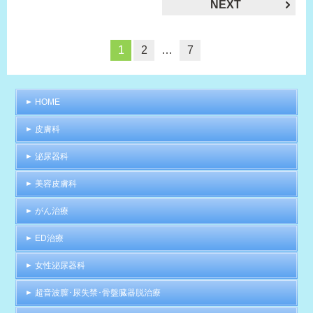
NEXT
1
2
…
7
HOME
皮膚科
泌尿器科
美容皮膚科
がん治療
ED治療
女性泌尿器科
超音波膣･尿失禁･骨盤臓器脱治療