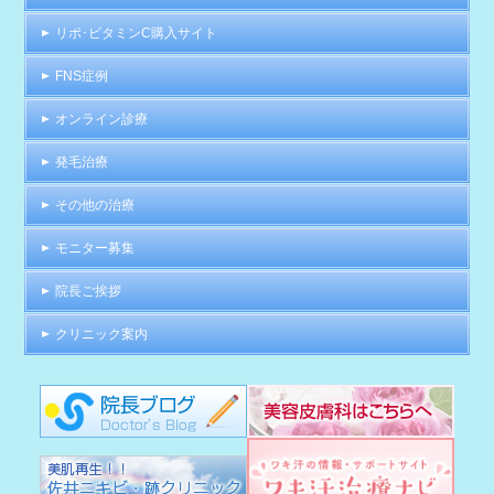
リポ･ビタミンC購入サイト
FNS症例
オンライン診療
発毛治療
その他の治療
モニター募集
院長ご挨拶
クリニック案内