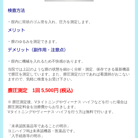
検査方法
腟内に筒状のゴム管を入れ、圧力を測定します。
メリット
膣のゆるみを測定できます。
デメリット（副作用・注意点）
腟内に機械を入れるため不快感があります。
当院では上記のような膣の状態を細かく分析・測定、保存できる最新機器
で膣圧を測定しています。また、膣圧測定だけであれば看護師がおこない
ますので、気軽に検査をお受け下さい。
膣圧測定 1回 5,500円 (税込)
※ 膣圧測定後、Vタイトニングやヴィーナス･ハイフなどを行った場合は
膣圧測定料金を治療費からお引きします。
Vタイトニングやヴィーナス･ハイフを行う方は無料で行います。
「未承認医薬品等であることの明示」
ヨニハイフIIIは未承認機器・医薬品です。
「入手経路等の明示」