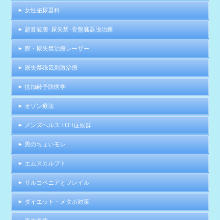
女性泌尿器科
超音波膣･尿失禁･骨盤臓器脱治療
膣・尿失禁治療レーザー
尿失禁磁気刺激治療
抗加齢予防医学
オゾン療法
メンズヘルス LOH症候群
男のちょいモレ
エムスカルプト
サルコペニアとフレイル
ダイエット・メタボ対策