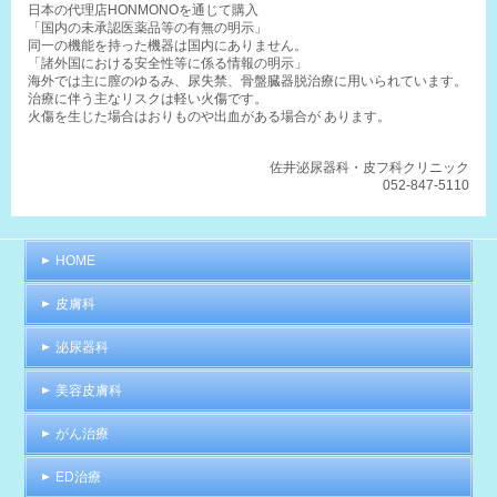
日本の代理店HONMONOを通じて購入
「国内の未承認医薬品等の有無の明示」
同一の機能を持った機器は国内にありません。
「諸外国における安全性等に係る情報の明示」
海外では主に膣のゆるみ、尿失禁、骨盤臓器脱治療に用いられています。
治療に伴う主なリスクは軽い火傷です。
火傷を生じた場合はおりものや出血がある場合が あります。
佐井泌尿器科・皮フ科クリニック
052-847-5110
HOME
皮膚科
泌尿器科
美容皮膚科
がん治療
ED治療