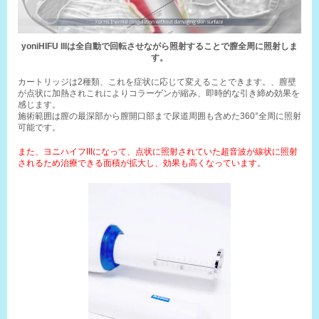
yoniHIFU IIIは全自動で回転させながら照射することで膣全周に照射しま
す。
カートリッジは2種類、これを症状に応じて変えることできます。、膣壁
が点状に加熱されこれによりコラーゲンが縮み、即時的な引き締め効果を
感じます。
施術範囲は膣の最深部から膣開口部まで尿道周囲も含めた360°全周に照射
可能です。
また、ヨニハイフIIIになって、点状に照射されていた超音波が線状に照射
されるため治療できる面積が拡大し、効果も高くなっています。