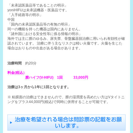
「未承認医薬品等であることの明示」
yoniHIFUは未承認機器・医薬品です。
「入手経路等の明示」
中国
「国内の未承認医薬品等の有無の明示」
同一の機能を持った機器は国内にありません。
「諸外国における安全性等に係る情報の明示」
海外では主に膣のゆるみ、尿失禁、骨盤臓器脱治療に用いられ有効性が確
認されています。 治療に伴う主なリスクは軽い火傷です。火傷を生じた
場合はおりものや出血がある場合があります。
治療時間
約20分
料金
(税込）
膣ハイフ(V-HIFU) 1回
33,000円
治療は3ヶ月から1年に1回となります。
※ 粘膜面の治療はできませんので、膣の湿潤度を高めたい方はVタイトニ
ングをプラス44,000円(税込)で同時に併用することが可能です。
治療を希望される場合は問診票の記載をお願
いします。