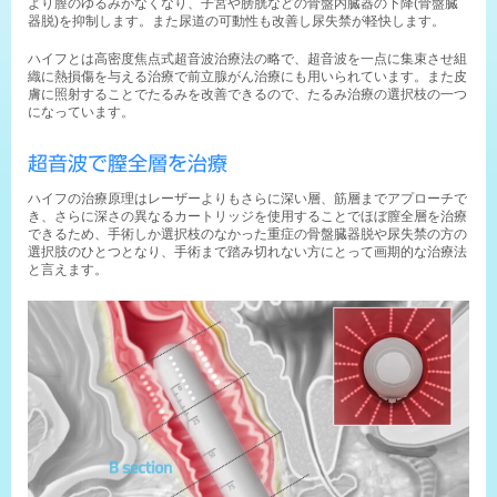
より膣のゆるみがなくなり、子宮や膀胱などの骨盤内臓器の下降(骨盤臓
器脱)を抑制します。また尿道の可動性も改善し尿失禁が軽快します。
ハイフとは高密度焦点式超音波治療法の略で、超音波を一点に集束させ組
織に熱損傷を与える治療で前立腺がん治療にも用いられています。また皮
膚に照射することでたるみを改善できるので、たるみ治療の選択枝の一つ
になっています。
超音波で膣全層を治療
ハイフの治療原理はレーザーよりもさらに深い層、筋層までアプローチで
き、さらに深さの異なるカートリッジを使用することでほぼ膣全層を治療
できるため、手術しか選択枝のなかった重症の骨盤臓器脱や尿失禁の方の
選択肢のひとつとなり、手術まで踏み切れない方にとって画期的な治療法
と言えます。