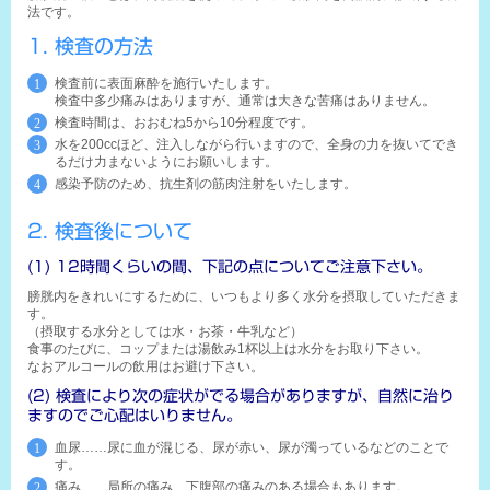
法です。
1. 検査の方法
検査前に表面麻酔を施行いたします。
検査中多少痛みはありますが、通常は大きな苦痛はありません。
検査時間は、おおむね5から10分程度です。
水を200ccほど、注入しながら行いますので、全身の力を抜いてでき
るだけ力まないようにお願いします。
感染予防のため、抗生剤の筋肉注射をいたします。
2. 検査後について
(1) 12時間くらいの間、下記の点についてご注意下さい。
膀胱内をきれいにするために、いつもより多く水分を摂取していただきま
す。
（摂取する水分としては水・お茶・牛乳など）
食事のたびに、コップまたは湯飲み1杯以上は水分をお取り下さい。
なおアルコールの飲用はお避け下さい。
(2) 検査により次の症状がでる場合がありますが、自然に治り
ますのでご心配はいりません。
血尿……尿に血が混じる、尿が赤い、尿が濁っているなどのことで
す。
痛み……局所の痛み、下腹部の痛みのある場合もあります。