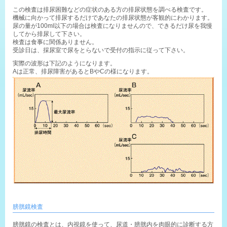
この検査は排尿困難などの症状のある方の排尿状態を調べる検査です。

機械に向かって排尿するだけであなたの排尿状態が客観的にわかります。

尿の量が100ml以下の場合は検査になりませんので、できるだけ尿を我慢
してから排尿して下さい。

検査は食事に関係ありません。

受診日は、採尿室で尿をとらないで受付の指示に従って下さい。
実際の波形は下記のようになります。
Aは正常、排尿障害があるとBやCの様になります。
膀胱鏡検査
膀胱鏡の検査とは、内視鏡を使って、尿道・膀胱内を肉眼的に診断する方