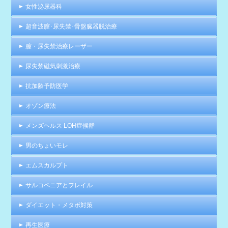
女性泌尿器科
超音波膣･尿失禁･骨盤臓器脱治療
膣・尿失禁治療レーザー
尿失禁磁気刺激治療
抗加齢予防医学
オゾン療法
メンズヘルス LOH症候群
男のちょいモレ
エムスカルプト
サルコペニアとフレイル
ダイエット・メタボ対策
再生医療