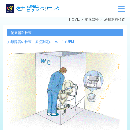
HOME
泌尿器科
泌尿器科検査
泌尿器科検査
排尿障害の検査 尿流測定について（UFM）