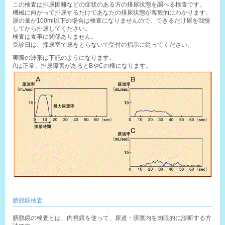
この検査は排尿困難などの症状のある方の排尿状態を調べる検査です。

機械に向かって排尿するだけであなたの排尿状態が客観的にわかります。

尿の量が100ml以下の場合は検査になりませんので、できるだけ尿を我慢
してから排尿してください。

検査は食事に関係ありません。

受診日は、採尿室で尿をとらないで受付の指示に従ってください。
実際の波形は下記のようになります。
Aは正常、排尿障害があるとBやCの様になります。
膀胱鏡検査
膀胱鏡の検査とは、内視鏡を使って、尿道・膀胱内を肉眼的に診断する方