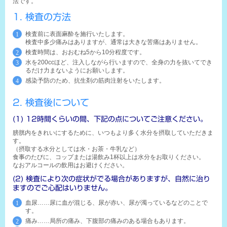
法です。
1. 検査の方法
検査前に表面麻酔を施行いたします。
検査中多少痛みはありますが、通常は大きな苦痛はありません。
検査時間は、おおむね5から10分程度です。
水を200ccほど、注入しながら行いますので、全身の力を抜いてでき
るだけ力まないようにお願いします。
感染予防のため、抗生剤の筋肉注射をいたします。
2. 検査後について
(1) 12時間くらいの間、下記の点についてご注意ください。
膀胱内をきれいにするために、いつもより多く水分を摂取していただきま
す。
（摂取する水分としては水・お茶・牛乳など）
食事のたびに、コップまたは湯飲み1杯以上は水分をお取りください。
なおアルコールの飲用はお避けください。
(2) 検査により次の症状がでる場合がありますが、自然に治り
ますのでご心配はいりません。
血尿……尿に血が混じる、尿が赤い、尿が濁っているなどのことで
す。
痛み……局所の痛み、下腹部の痛みのある場合もあります。