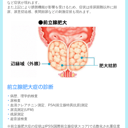
など症状が現れます。
また上記により膀胱機能が影響を受けるため、症状は排尿困難以外に頻
尿、尿意切迫感、夜間頻尿などの刺激症状も現れます。
前立腺肥大症の診断
病歴、理学的検査
尿検査
血清クレアチニン測定、PSA(前立腺特異抗原)測定
尿流測定(UFM)
残尿測定
超音波検査
※前立腺肥大症の症状はIPSS(国際前立腺症状スコア)で点数化され重症度