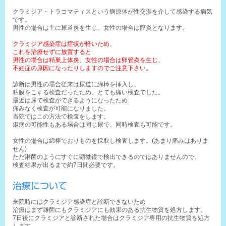
クラミジア・トラコマティスという病原体が性交渉を介して感染する病気
です。
男性の場合は主に尿道炎を生じ、女性の場合は膣炎となります。
クラミジア感染症は症状が軽いため、
これを治療せずに放置すると
男性の場合は精巣上体炎、女性の場合は卵管炎を生じ、
不妊症の原因になったりしますのでご注意下さい。
診断は男性の場合従来は尿道に綿棒を挿入し、
粘膜をこする検査だったため、とても痛い検査でした。
最近は尿で検査ができるようになったため
痛みなく検査が可能になりました。
当院ではこの方法で検査をします。
痳病の可能性もある場合は同じ尿で、同時検査も可能です。
女性の場合は綿棒でおりものを採取し検査します。(あまり痛みはありま
せん)
ただ淋菌のようにすぐに顕微鏡で検出できるのではありませんので、
検査結果が出るまで約7日間必要です。
治療について
来院時にはクラミジア感染症と診断できないため
治療はまず雑菌にもクラミジアにも効果のある抗生物質を処方します。
7日後にクラミジアと診断された場合はクラミジア専用の抗生物質を処方
します。