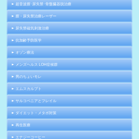
超音波膣･尿失禁･骨盤臓器脱治療
膣・尿失禁治療レーザー
尿失禁磁気刺激治療
抗加齢予防医学
オゾン療法
メンズヘルス LOH症候群
男のちょいモレ
エムスカルプト
サルコペニアとフレイル
ダイエット・メタボ対策
再生医療
エナジーコーヒー