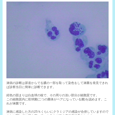
淋病の診断は尿道からでる膿の一部を取って染色をして淋菌を発見できれ
ば診察当日に簡単に診断できます。

紺色の固まりは白血球の核で、その周りの淡い部分が細胞質です。

この細胞質内に双球菌(二つの菌体がペアになっている菌)を認めます。こ
れが淋菌です。

淋病に感染した方の25％くらいにクラミジアの感染が合併していますので