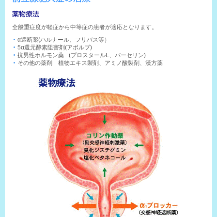
薬物療法
全般重症度が軽症から中等症の患者が適応となります。
α遮断薬(ハルナール、フリバス等）
5α還元酵素阻害剤(アボルブ)
抗男性ホルモン薬 (プロスタールL、パーセリン)
その他の薬剤 植物エキス製剤、アミノ酸製剤、漢方薬