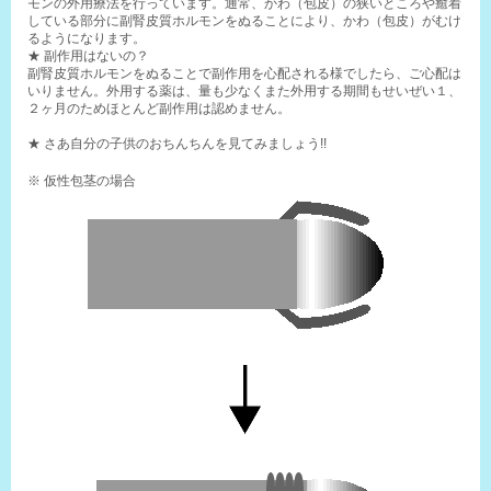
モンの外用療法を行っています。通常、かわ（包皮）の狭いところや癒着
している部分に副腎皮質ホルモンをぬることにより、かわ（包皮）がむけ
るようになります。
★ 副作用はないの？
副腎皮質ホルモンをぬることで副作用を心配される様でしたら、ご心配は
いりません。外用する薬は、量も少なくまた外用する期間もせいぜい１、
２ヶ月のためほとんど副作用は認めません。
★ さあ自分の子供のおちんちんを見てみましょう!!
※ 仮性包茎の場合