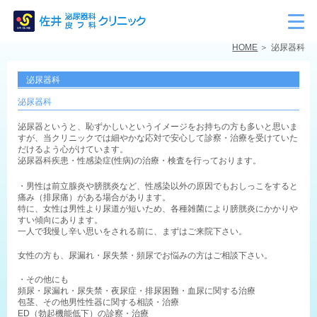
HOME
泌尿器科
泌尿器科
泌尿器科
泌尿器というと、恥ずかしいというイメージをお持ちの方も多いと思いま
すが、当クリニックでは細やかな応対で安心して診察・治療を受けていた
だけるよう心がけています。
泌尿器科疾患・性感染症(性病)の治療・検査を行っております。
・男性は前立腺炎や膀胱炎など、性感染以外の原因でもおしっこをすると
痛み（排尿痛）がある場合があります。
特に、女性は男性より尿道が短いため、各種雑菌により膀胱炎にかかりや
すい傾向にあります。
一人で我慢し辛い思いをされる前に、まずはご来院下さい。
女性の方も、尿漏れ・尿失禁・頻尿でお悩みの方はご相談下さい。
・その他にも
頻尿・尿漏れ・尿失禁・夜尿症・排尿困難・血尿に関する治療
包茎、その他男性性器に関する相談・治療
ED（勃起機能低下）の診察・治療