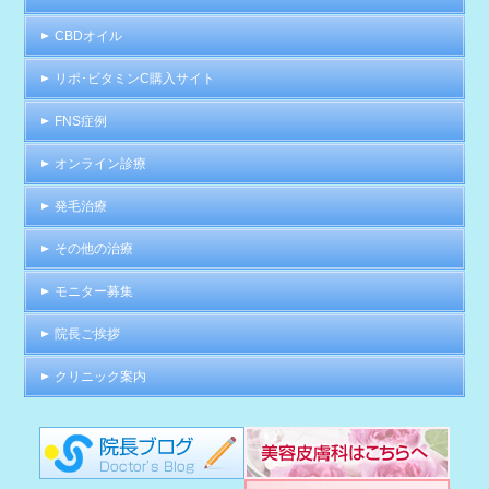
CBDオイル
リポ･ビタミンC購入サイト
FNS症例
オンライン診療
発毛治療
その他の治療
モニター募集
院長ご挨拶
クリニック案内