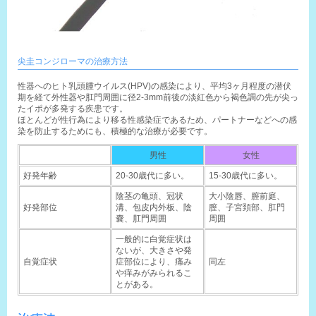
尖圭コンジローマの治療方法
性器へのヒト乳頭腫ウイルス(HPV)の感染により、平均3ヶ月程度の潜伏
期を経て外性器や肛門周囲に径2-3mm前後の淡紅色から褐色調の先が尖っ
たイポが多発する疾患です。
ほとんどが性行為により移る性感染症であるため、パートナーなどへの感
染を防止するためにも、積極的な治療が必要です。
男性
女性
好発年齢
20-30歳代に多い。
15-30歳代に多い。
陰茎の亀頭、冠状
大小陰唇、膣前庭、
好発部位
溝、包皮内外板、陰
膣、子宮頚部、肛門
嚢、肛門周囲
周囲
一般的に白覚症状は
ないが、大きさや発
自覚症状
症部位により、痛み
同左
や痒みがみられるこ
とがある。