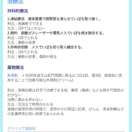
治療法
外科的療法
1.凍結療法 液体窒素で病変部を凍らせていぼを取り除く。
利点：無麻酔でできる
欠点：1回ではとれない
2.焼灼 炭酸ガスレーザーや電気メスでいぼを焼き除去する。
利点：1回でとれる
欠点：麻酔が必要
3.外科的切除 メスでいぼを切り取り縫合する。
利点：1回でとれる
欠点：麻酔が必要、傷跡が残る
薬物療法
外用剤
イボ(外性器又は肛門周囲に限る)に1日1回、週3回、就寝前に塗
布することで治療可能な外用剤(クリーム)
利点：薬物治療は自宅で治療できる他、瘢痕（傷跡）などを残す可能性が
が少ない
治療に痛みを伴わない
欠点：完治まで時間がかかる
薬物の薬理作用の関係で、患部やその周辺に紅斑、びらん、表皮剥離など
の皮膚障害が高い頻度であらわれる
クラミジア感染症