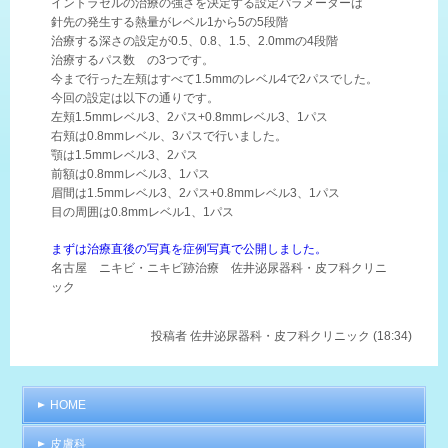
イントラセルの治療の強さを決定する設定パラメーターは
針先の発生する熱量がレベル1から5の5段階
治療する深さの設定が0.5、0.8、1.5、2.0mmの4段階
治療するパス数 の3つです。
今まで行った左頬はすべて1.5mmのレベル4で2パスでした。
今回の設定は以下の通りです。
左頬1.5mmレベル3、2パス+0.8mmレベル3、1パス
右頬は0.8mmレベル、3パスで行いました。
顎は1.5mmレベル3、2パス
前額は0.8mmレベル3、1パス
眉間は1.5mmレベル3、2パス+0.8mmレベル3、1パス
目の周囲は0.8mmレベル1、1パス
まずは治療直後の写真を症例写真で公開しました。
名古屋 ニキビ・ニキビ跡治療 佐井泌尿器科・皮フ科クリニ
ック
投稿者
佐井泌尿器科・皮フ科クリニック (18:34)
HOME
皮膚科