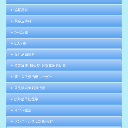
泌尿器科
美容皮膚科
がん治療
ED治療
女性泌尿器科
超音波膣･尿失禁･骨盤臓器脱治療
膣・尿失禁治療レーザー
尿失禁磁気刺激治療
抗加齢予防医学
オゾン療法
メンズヘルス LOH症候群