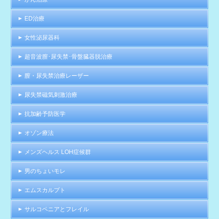
ED治療
女性泌尿器科
超音波膣･尿失禁･骨盤臓器脱治療
膣・尿失禁治療レーザー
尿失禁磁気刺激治療
抗加齢予防医学
オゾン療法
メンズヘルス LOH症候群
男のちょいモレ
エムスカルプト
サルコペニアとフレイル