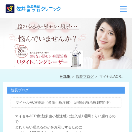
HOME
院長ブログ
マイセルACR療法（多血小板注射) 治療経過(治療1時間後）
院長ブログ
マイセルACR療法（多血小板注射) 治療経過(治療1時間後）
マイセルACR療法(多血小板注射)は注入後1週間くらい腫れるの
で
どれくらい腫れるのかをお示しするために