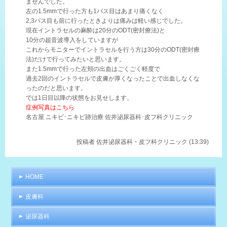
ませんでした。
左の1.5mmで行った方も1パス目はあまり痛くなく
2,3パス目も前に行ったときよりは痛みは軽い感じでした。
現在イントラセルの麻酔は20分のODT(密封療法)と
10分の超音波導入をしていますが
これからモニターでイントラセルを行う方は30分のODT(密封療
法)だけで行ってみたいと思います。
また1.5mmで行った左頬の出血はごくごく軽度で
過去2回のイントラセルで皮膚が厚くなったことで出血しなくな
ったのだと思います。
では1日目以降の状態をお見せします。
症例写真はこちら
名古屋 ニキビ･ニキビ跡治療 佐井泌尿器科･皮フ科クリニック
投稿者
佐井泌尿器科・皮フ科クリニック (13:39)
HOME
皮膚科
泌尿器科