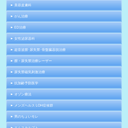
美容皮膚科
がん治療
ED治療
女性泌尿器科
超音波膣･尿失禁･骨盤臓器脱治療
膣・尿失禁治療レーザー
尿失禁磁気刺激治療
抗加齢予防医学
オゾン療法
メンズヘルス LOH症候群
男のちょいモレ
エムスカルプト