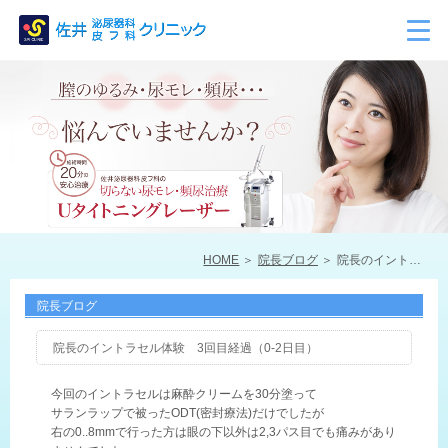
HOME
院長ブログ
院長のイントラセル体験 3回目経過（0-2日目）
院長ブログ
院長のイントラセル体験 3回目経過（0-2日目）
今回のイントラセルは麻酔クリームを30分塗って
サランラップで被ったODT(密封療法)だけでしたが
右の0..8mmで行った方は眼の下以外は2,3パス目でも痛みがあり