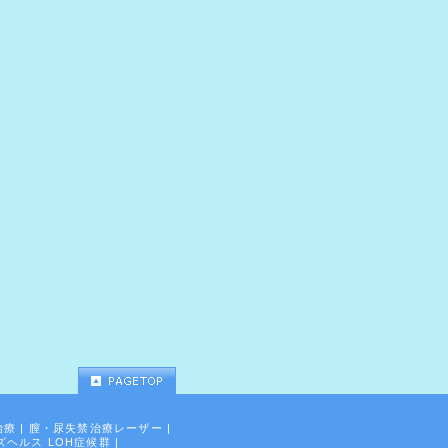
治療
|
膣・尿失禁治療レーザー
|
ズヘルス LOH症候群
|