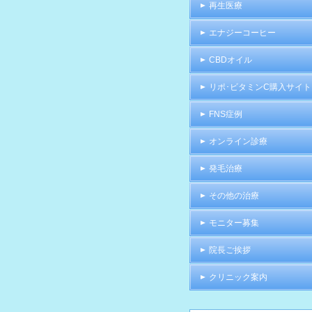
再生医療
エナジーコーヒー
CBDオイル
リポ･ビタミンC購入サイト
FNS症例
オンライン診療
発毛治療
その他の治療
モニター募集
院長ご挨拶
クリニック案内