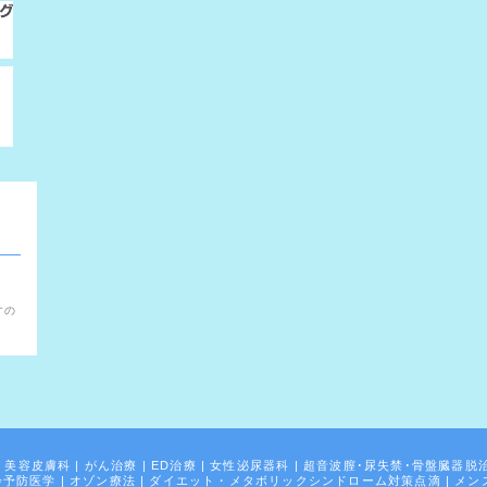
。
すの
|
美容皮膚科
|
がん治療
|
ED治療
|
女性泌尿器科
|
超音波膣･尿失禁･骨盤臓器脱
齢予防医学
|
オゾン療法
|
ダイエット・メタボリックシンドローム対策点滴
|
メン