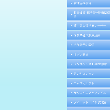
女性泌尿器科
超音波膣･尿失禁･骨盤臓器
療
膣・尿失禁治療レーザー
尿失禁磁気刺激治療
抗加齢予防医学
オゾン療法
メンズヘルス LOH症候群
男のちょいモレ
エムスカルプト
サルコペニアとフレイル
ダイエット・メタボ対策