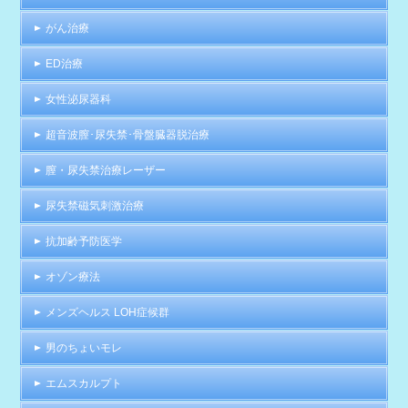
がん治療
ED治療
女性泌尿器科
超音波膣･尿失禁･骨盤臓器脱治療
膣・尿失禁治療レーザー
尿失禁磁気刺激治療
抗加齢予防医学
オゾン療法
メンズヘルス LOH症候群
男のちょいモレ
エムスカルプト