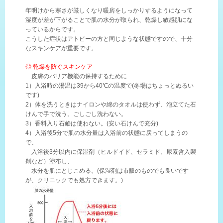
年明けから寒さが厳しくなり暖房をしっかりするようになって
湿度が差が下がることで肌の水分が取られ、乾燥し敏感肌にな
っているからです。
こうした症状はアトピーの方と同じような状態ですので、十分
なスキンケアが重要です。
◎ 乾燥を防ぐスキンケア
皮膚のバリア機能の保持するために
1）入浴時の湯温は39から40℃の温度で(冬場はちょっとぬるい
です)
2）体を洗うときはナイロンや綿のタオルは使わず、泡立てた石
けんで手で洗う。ごしごし洗わない。
3）香料入り石鹸は使わない。(安い石けんで充分)
4）入浴後5分で肌の水分量は入浴前の状態に戻ってしまうの
で、
入浴後3分以内に保湿剤（ヒルドイド、セラミド、尿素含入製
剤など）塗布し、
水分を肌にとじこめる。(保湿剤は市販のものでも良いです
が、クリニックでも処方できます。)