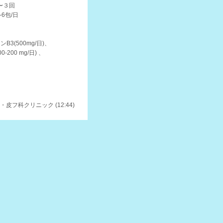
２〜３回
6包/日
ンB3(500mg/日)、
0 mg/日) 、
皮フ科クリニック (12:44)