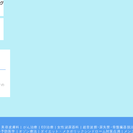
。
すの
|
美容皮膚科
|
がん治療
|
ED治療
|
女性泌尿器科
|
超音波膣･尿失禁･骨盤臓器脱
齢予防医学
|
オゾン療法
|
ダイエット・メタボリックシンドローム対策点滴
|
メン