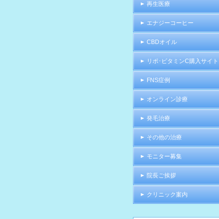
再生医療
エナジーコーヒー
CBDオイル
リポ･ビタミンC購入サイト
FNS症例
オンライン診療
発毛治療
その他の治療
モニター募集
院長ご挨拶
クリニック案内