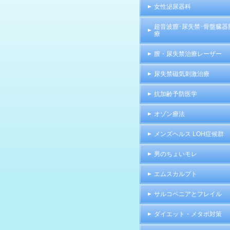
女性泌尿器科
超音波膣･尿失禁･骨盤臓器
療
膣・尿失禁治療レーザー
尿失禁磁気刺激治療
抗加齢予防医学
オゾン療法
メンズヘルス LOH症候群
男のちょいモレ
エムスカルプト
サルコペニアとフレイル
ダイエット・メタボ対策