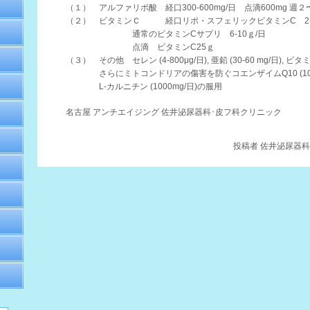
（１） アルファリポ酸 経口300-600mg/日 点滴600mg 週
（２） ビタミンＣ 経口リポ・スフェリックビタミンC 2-
通常のビタミンCサプリ 6-10ｇ/日
点滴 ビタミンC25ｇ
（３） その他 セレン (4-800μg/日), 亜鉛 (30-60 mg/日), ビタミ
さらにミトコンドリアの傷害を防ぐコエンザイムQ10 (100-20
L-カルニチン (1000mg/日)の服用
名古屋 アンチエイジング 佐井泌尿器科･皮フ科クリニック
投稿者
佐井泌尿器科・