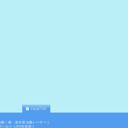
治療
|
膣・尿失禁治療レーザー
|
ズヘルス LOH症候群
|