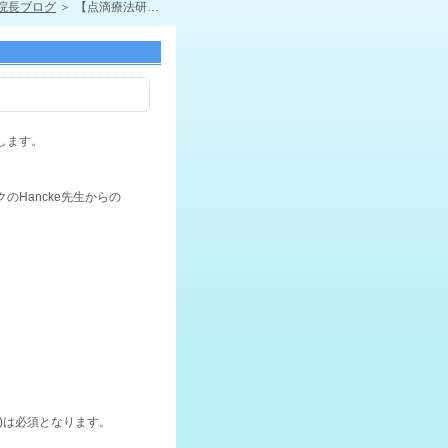
院長ブログ
【点滴療法研究会/緊急情報】放射線障害に対する治療法（２）
します。
Hancke先生からの
)は必須となります。