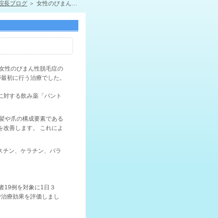
院長ブログ
女性のびまん性脱毛症の飲み薬「パントガール」
女性のびまん性脱毛症の
が最初に行う治療でした。
に対する飲み薬「パント
髪や爪の構成要素である
を改善します。 これによ
スチン、ケラチン、パラ
者
19
例を対象に
1
日３
で治療効果を評価しまし