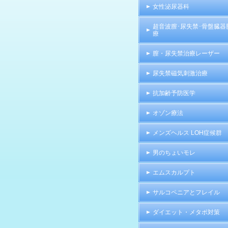
女性泌尿器科
超音波膣･尿失禁･骨盤臓器
療
膣・尿失禁治療レーザー
尿失禁磁気刺激治療
抗加齢予防医学
オゾン療法
メンズヘルス LOH症候群
男のちょいモレ
エムスカルプト
サルコペニアとフレイル
ダイエット・メタボ対策