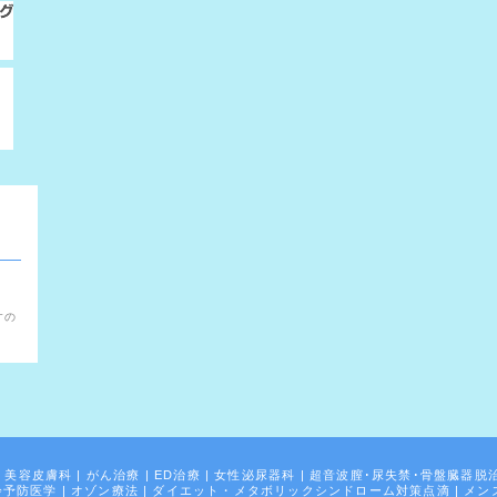
。
すの
|
美容皮膚科
|
がん治療
|
ED治療
|
女性泌尿器科
|
超音波膣･尿失禁･骨盤臓器脱
齢予防医学
|
オゾン療法
|
ダイエット・メタボリックシンドローム対策点滴
|
メン