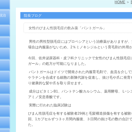
HOME
脱治
院長ブログ
女性のびまん性脱毛症の飲み薬「パントガール」
男性の男性型脱毛症にはプロペシアという治療薬がありますが、
場合は内服薬がないため、
2
％ミノキシジルという育毛剤の外用
今回、佐井泌尿器科・皮フ科クリニックで女性のびまん性脱毛症
ガール」の処方が可能になりました。
パントガールはドイツで開発された内服育毛剤で、血流を介して
ケラチンを合成する細胞の新陳代謝を促進し、抜け毛や爪に発育
り健康的な髪や爪を取り戻せます。
成分はビタミン
B1
、パントテン酸カルシウム、薬用酵母、
L
−シ
アミノ安息香酸です。
実際に行われた臨床試験は
びまん性脱毛症を有する被験者
29
例と毛髪構造損傷を有する被験
回、
1
カプセルずつ３ヶ月間内服後、３日間の抜け毛の数の合計
た。