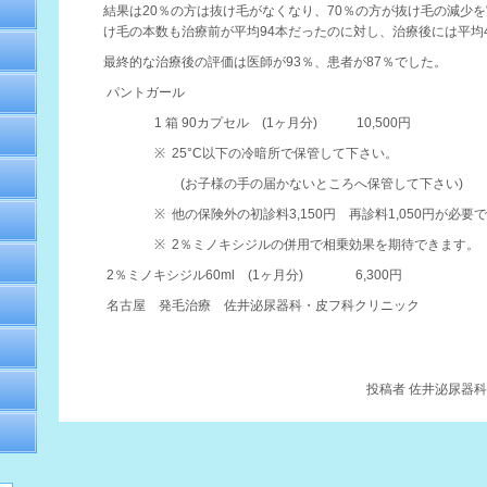
結果は
20
％の方は抜け毛がなくなり、
70
％の方が抜け毛の減少を
け毛の本数も治療前が平均
94
本だったのに対し、治療後には平均
最終的な治療後の評価は医師が
93
％、患者が
87
％でした。
パントガール
1
箱
90
カプセル
(1
ヶ月分
)
10,500
円
※
25°C
以下の冷暗所で保管して下さい。
(
お子様の手の届かないところへ保管して下さい
)
※
他の保険外の初診料
3,150
円 再診料
1,050
円が必要
※
2
％ミノキシジルの併用で相乗効果を期待できます。
2
％ミノキシジル
60ml
(1
ヶ月分
)
6,300
円
名古屋 発毛治療 佐井泌尿器科・皮フ科クリニック
投稿者
佐井泌尿器科・