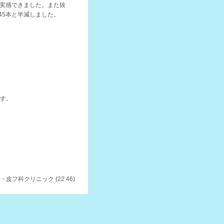
実感できました。また抜
45
本と半減しました。
です。
皮フ科クリニック (22:46)