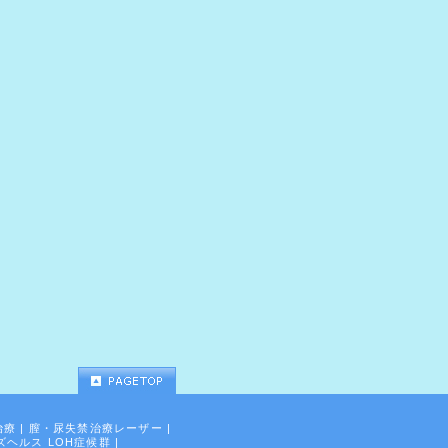
治療
|
膣・尿失禁治療レーザー
|
ズヘルス LOH症候群
|