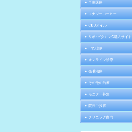
再生医療
エナジーコーヒー
CBDオイル
リポ･ビタミンC購入サイト
FNS症例
オンライン診療
発毛治療
その他の治療
モニター募集
院長ご挨拶
クリニック案内