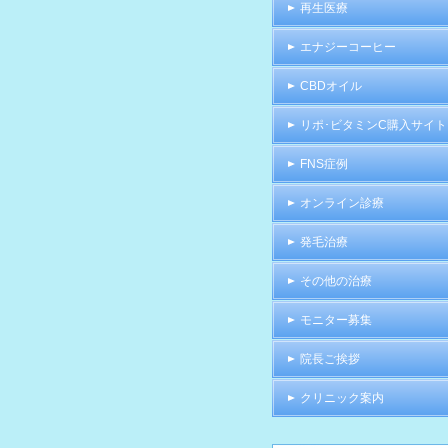
再生医療
エナジーコーヒー
CBDオイル
リポ･ビタミンC購入サイト
FNS症例
オンライン診療
発毛治療
その他の治療
モニター募集
院長ご挨拶
クリニック案内