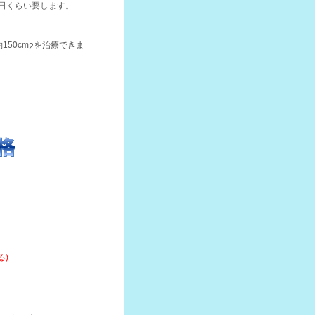
日くらい要します。
50cm
を治療できま
2
。
る)