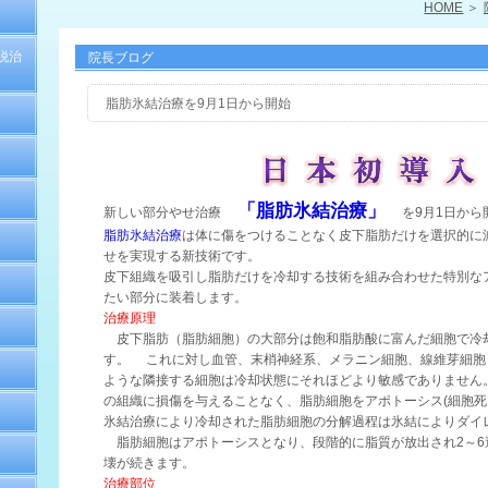
HOME
脱治
院長ブログ
脂肪氷結治療を9月1日から開始
「脂肪氷結治療」
新しい部分やせ治療
を9月1日から
脂肪氷結治療
は体に傷をつけることなく皮下脂肪だけを選択的に
せを実現する新技術です。
皮下組織を吸引し脂肪だけを冷却する技術を組み合わせた特別な
たい部分に装着します。
治療原理
皮下脂肪（脂肪細胞）の大部分は飽和脂肪酸に富んだ細胞で冷
す。 これに対し血管、末梢神経系、メラニン細胞、線維芽細胞
ような隣接する細胞は冷却状態にそれほどより敏感でありません
の組織に損傷を与えることなく、脂肪細胞をアポトーシス(細胞
氷結治療により冷却された脂肪細胞の分解過程は氷結によりダイ
脂肪細胞はアポトーシスとなり、段階的に脂質が放出され2～6
壊が続きます。
治療部位