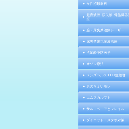
女性泌尿器科
超音波膣･尿失禁･骨盤臓器
療
膣・尿失禁治療レーザー
尿失禁磁気刺激治療
抗加齢予防医学
オゾン療法
メンズヘルス LOH症候群
男のちょいモレ
エムスカルプト
サルコペニアとフレイル
ダイエット・メタボ対策