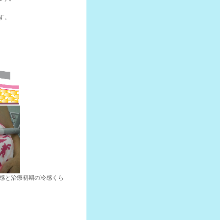
す。
感と治療初期の冷感くら