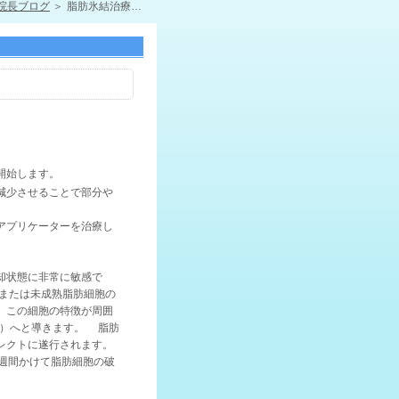
院長ブログ
脂肪氷結治療を9月1日から開始
開始します。
減少させることで部分や
アプリケーターを治療し
却状態に非常に敏感で
または未成熟脂肪細胞の
。この細胞の特徴が周囲
死）へと導きます。 脂肪
レクトに遂行されます。
週間かけて脂肪細胞の破