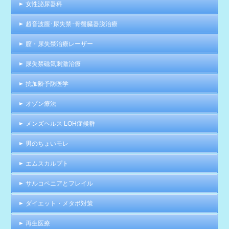
女性泌尿器科
超音波膣･尿失禁･骨盤臓器脱治療
膣・尿失禁治療レーザー
尿失禁磁気刺激治療
抗加齢予防医学
オゾン療法
メンズヘルス LOH症候群
男のちょいモレ
エムスカルプト
サルコペニアとフレイル
ダイエット・メタボ対策
再生医療