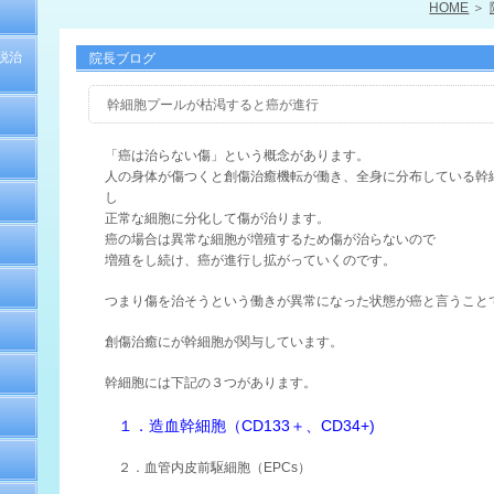
HOME
脱治
院長ブログ
幹細胞プールが枯渇すると癌が進行
「癌は治らない傷」という概念があります。
人の身体が傷つくと創傷治癒機転が働き、全身に分布している幹
し
正常な細胞に分化して傷が治ります。
癌の場合は異常な細胞が増殖するため傷が治らないので
増殖をし続け、癌が進行し拡がっていくのです。
つまり傷を治そうという働きが異常になった状態が癌と言うこと
創傷治癒にが幹細胞が関与しています。
幹細胞には下記の３つがあります。
１．造血幹細胞（CD133＋、CD34+)
２．血管内皮前駆細胞（EPCs）