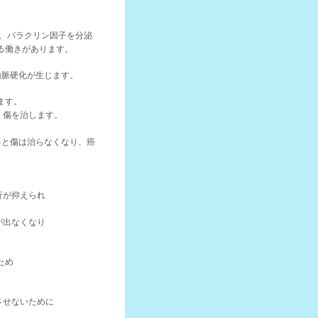
り、パラクリン因子を分泌
る働きがあります。
動脈硬化が生じます。
ます。
、傷を治します。
ると傷は治らなくなり、癌
行が抑えられ
が出なくなり
ため
させないために