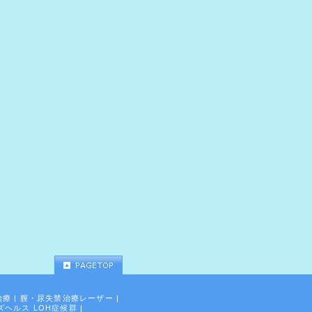
治療
|
膣・尿失禁治療レーザー
|
ズヘルス LOH症候群
|