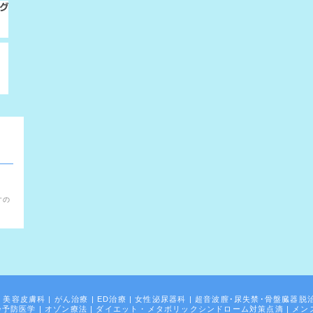
。
すの
|
美容皮膚科
|
がん治療
|
ED治療
|
女性泌尿器科
|
超音波膣･尿失禁･骨盤臓器脱
齢予防医学
|
オゾン療法
|
ダイエット・メタボリックシンドローム対策点滴
|
メン