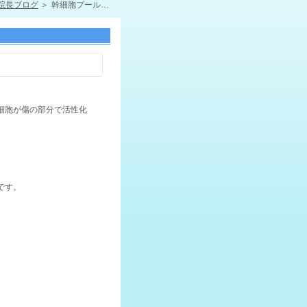
院長ブログ
幹細胞プールが枯渇すると癌が進行
細胞が傷の部分で活性化
です。