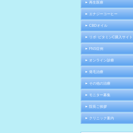
再生医療
エナジーコーヒー
CBDオイル
リポ･ビタミンC購入サイト
FNS症例
オンライン診療
発毛治療
その他の治療
モニター募集
院長ご挨拶
クリニック案内