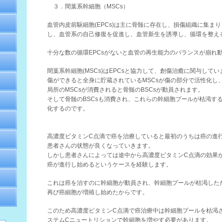
３．間葉系幹細胞（MSCs）
血管内皮前駆細胞(EPCs)は主に骨髄に存在し、損傷組織に集ま
し、血管系の自己修復を促進し、血管新生を誘導し、循環を整え
十分な数の循環EPCsがないと血管の再生能力のバランスが崩れ
間葉系幹細胞(MSCs)はEPCsと協力して、創傷治癒に関与してい
傷ができると全身に貯蔵されているMSCsが傷の部分で活性化し
局所のMSCsが消費されると骨髄のBSCsが動員されます。
そして骨髄のBSCsも消費され、これらの幹細胞プールが枯渇す
化するのです。
高濃度ビタミンC点滴で癌を治療していると最初のうちは癌の進
患者さんの状態が良くなっていきます。
しかし患者さんによっては途中から高濃度ビタミンC点滴の効果
癌が進行し始めるというケースを経験します。
これは癌を治すのに幹細胞が動員され、幹細胞プールが枯渇した
再び癌細胞が増殖し始めたからです。
このため高濃度ビタミンC点滴で癌治療中は幹細胞プールを枯渇
ステムCニュートリションで幹細胞を増やす必要があります。