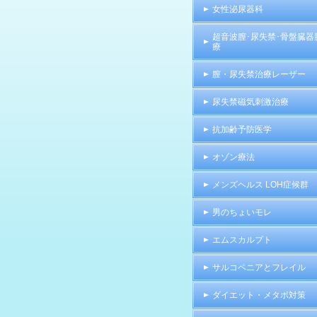
女性泌尿器科
超音波膣･尿失禁･骨盤臓器
療
膣・尿失禁治療レーザー
尿失禁磁気刺激治療
抗加齢予防医学
オゾン療法
メンズヘルス LOH症候群
男のちょいモレ
エムスカルプト
サルコペニアとフレイル
ダイエット・メタボ対策