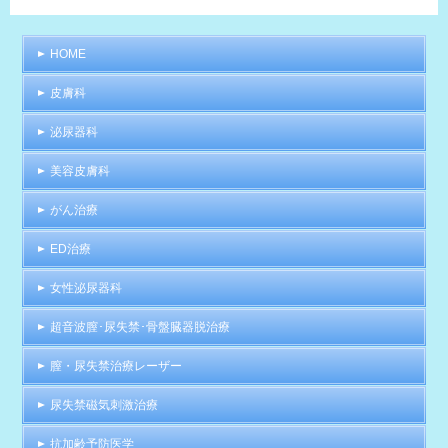
HOME
皮膚科
泌尿器科
美容皮膚科
がん治療
ED治療
女性泌尿器科
超音波膣･尿失禁･骨盤臓器脱治療
膣・尿失禁治療レーザー
尿失禁磁気刺激治療
抗加齢予防医学