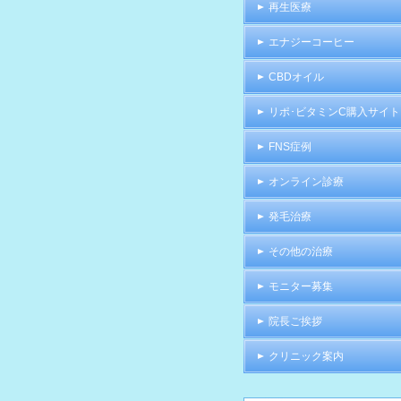
再生医療
エナジーコーヒー
CBDオイル
リポ･ビタミンC購入サイト
FNS症例
オンライン診療
発毛治療
その他の治療
モニター募集
院長ご挨拶
クリニック案内