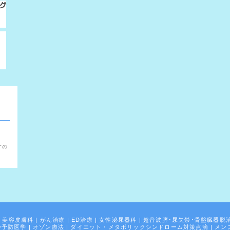
。
すの
|
美容皮膚科
|
がん治療
|
ED治療
|
女性泌尿器科
|
超音波膣･尿失禁･骨盤臓器脱
齢予防医学
|
オゾン療法
|
ダイエット・メタボリックシンドローム対策点滴
|
メン