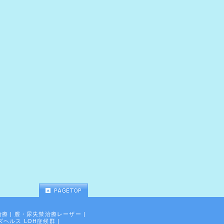
治療
|
膣・尿失禁治療レーザー
|
ズヘルス LOH症候群
|