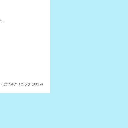
。
た。
皮フ科クリニック (00:19)