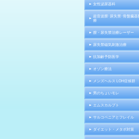
女性泌尿器科
超音波膣･尿失禁･骨盤臓器
療
膣・尿失禁治療レーザー
尿失禁磁気刺激治療
抗加齢予防医学
オゾン療法
メンズヘルス LOH症候群
男のちょいモレ
エムスカルプト
サルコペニアとフレイル
ダイエット・メタボ対策