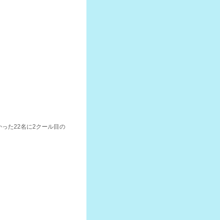
。
った22名に2クール目の