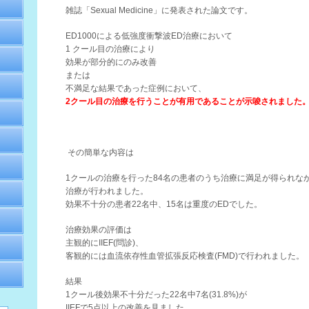
雑誌「Sexual Medicine」に発表された論文です。
ED1000による低強度衝撃波ED治療において
1 クール目の治療により
効果が部分的にのみ改善
または
不満足な結果であった症例において、
2クール目の治療を行うことが有用であることが示唆されました
その簡単な内容は
1クールの治療を行った84名の患者のうち治療に満足が得られなか
治療が行われました。
効果不十分の患者22名中、15名は重度のEDでした。
治療効果の評価は
主観的にIIEF(問診)、
客観的には血流依存性血管拡張反応検査(FMD)で行われました。
結果
1クール後効果不十分だった22名中7名(31.8%)が
IIEFで5点以上の改善を見ました。