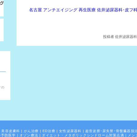
名古屋 アンチエイジング 再生医療 佐井泌尿器科･皮フ
投稿者
佐井泌尿器科・
。
すの
|
美容皮膚科
|
がん治療
|
ED治療
|
女性泌尿器科
|
超音波膣･尿失禁･骨盤臓器脱
齢予防医学
|
オゾン療法
|
ダイエット・メタボリックシンドローム対策点滴
|
メン