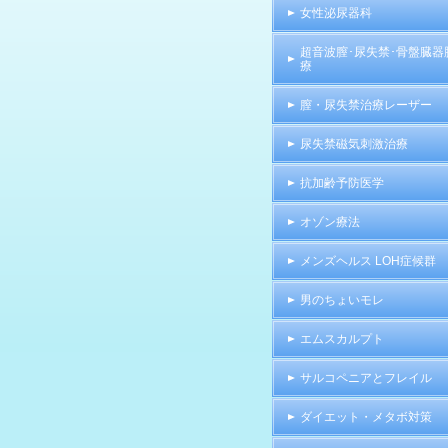
女性泌尿器科
超音波膣･尿失禁･骨盤臓器
療
膣・尿失禁治療レーザー
尿失禁磁気刺激治療
抗加齢予防医学
オゾン療法
メンズヘルス LOH症候群
男のちょいモレ
エムスカルプト
サルコペニアとフレイル
ダイエット・メタボ対策