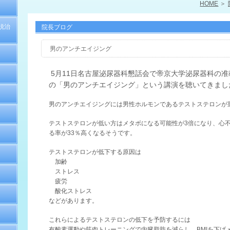
HOME
脱治
院長ブログ
男のアンチエイジング
5月11日名古屋泌尿器科懇話会で帝京大学泌尿器科の
の「男のアンチエイジング」という講演を聴いてきまし
男のアンチエイジングには男性ホルモンであるテストステロンが
テストステロンが低い方はメタボになる可能性が3倍になり、心
る率が33％高くなるそうです。
テストステロンが低下する原因は
加齢
ストレス
疲労
酸化ストレス
などがあります。
これらによるテストステロンの低下を予防するには
有酸素運動や筋肉トレーニングで内臓脂肪を減らし、BMIを下げ