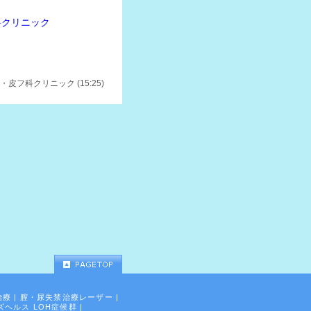
科クリニック
皮フ科クリニック (15:25)
治療
|
膣・尿失禁治療レーザー
|
ズヘルス LOH症候群
|