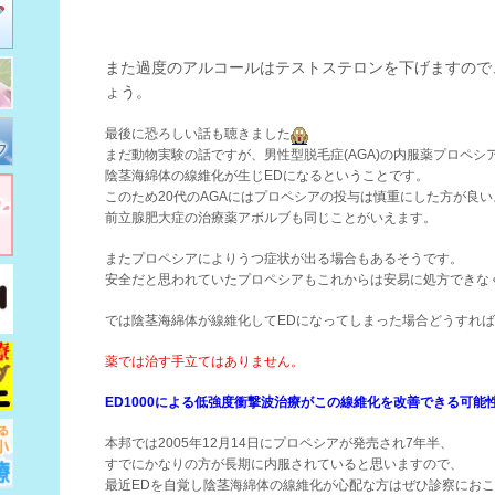
また過度のアルコールはテストステロンを下げますので
ょう。
最後に恐ろしい話も聴きました
まだ動物実験の話ですが、男性型脱毛症(AGA)の内服薬プロペシ
陰茎海綿体の線維化が生じEDになるということです。
このため20代のAGAにはプロペシアの投与は慎重にした方が良
前立腺肥大症の治療薬アボルブも同じことがいえます。
またプロペシアによりうつ症状が出る場合もあるそうです。
安全だと思われていたプロペシアもこれからは安易に処方できな
では陰茎海綿体が線維化してEDになってしまった場合どうすれ
薬では治す手立てはありません。
ED1000による低強度衝撃波治療がこの線維化を改善できる可能
本邦では2005年12月14日にプロペシアが発売され7年半、
すでにかなりの方が長期に内服されていると思いますので、
最近EDを自覚し陰茎海綿体の線維化が心配な方はぜひ診察にお