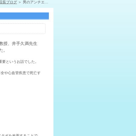
院長ブログ
男のアンチエイジング
准教授、井手久満先生
た。
重要というお話でした。
不全や心血管疾患で死亡す
メタボを改善することで