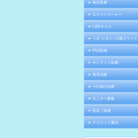
再生医療
エナジーコーヒー
CBDオイル
リポ･ビタミンC購入サイト
FNS症例
オンライン診療
発毛治療
その他の治療
モニター募集
院長ご挨拶
クリニック案内