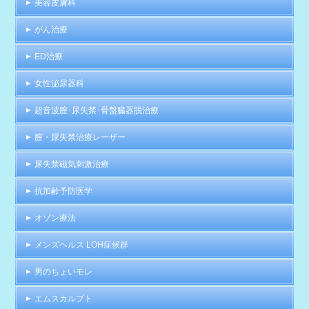
美容皮膚科
がん治療
ED治療
女性泌尿器科
超音波膣･尿失禁･骨盤臓器脱治療
膣・尿失禁治療レーザー
尿失禁磁気刺激治療
抗加齢予防医学
オゾン療法
メンズヘルス LOH症候群
男のちょいモレ
エムスカルプト