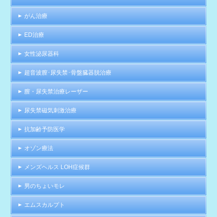
がん治療
ED治療
女性泌尿器科
超音波膣･尿失禁･骨盤臓器脱治療
膣・尿失禁治療レーザー
尿失禁磁気刺激治療
抗加齢予防医学
オゾン療法
メンズヘルス LOH症候群
男のちょいモレ
エムスカルプト