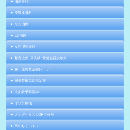
泌尿器科
美容皮膚科
がん治療
ED治療
女性泌尿器科
超音波膣･尿失禁･骨盤臓器脱治療
膣・尿失禁治療レーザー
尿失禁磁気刺激治療
抗加齢予防医学
オゾン療法
メンズヘルス LOH症候群
男のちょいモレ