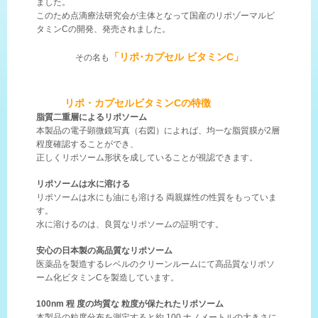
ました。
このため点滴療法研究会が主体となって国産のリポゾーマルビ
タミンCの開発、発売されました。
「リポ･カプセル ビタミンC」
その名も
リポ・カプセルビタミンCの特徴
脂質二重層によるリポソーム
本製品の電子顕微鏡写真（右図）によれば、均一な脂質膜が2層
程度確認することができ、
正しくリポソーム形状を成していることが視認できます。
リポソームは水に溶ける
リポソームは水にも油にも溶ける 両親媒性の性質をもっていま
す。
水に溶けるのは、良質なリポソームの証明です。
安心の日本製の高品質なリポソーム
医薬品を製造するレベルのクリーンルームにて高品質なリポソ
ーム化ビタミンCを製造しています。
100nm 程 度の均質な 粒度が保たれたリポソーム
本製品の粒度分布を測定すると約 100 ナノメートルの大きさに