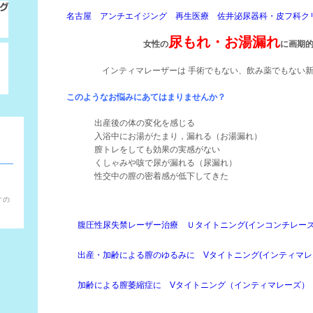
名古屋 アンチエイジング 再生医療 佐井泌尿器科・皮フ科ク
尿もれ・お湯漏れ
女性の
に画期
インティマレーザーは 手術でもない、飲み薬でもない
このようなお悩みにあてはまりませんか？
出産後の体の変化を感じる
入浴中にお湯がたまり，漏れる（お湯漏れ）
膣トレをしても効果の実感がない
くしゃみや咳で尿が漏れる（尿漏れ）
性交中の膣の密着感が低下してきた
。
すの
腹圧性尿失禁レーザー治療 Ｕタイトニング(インコンチレーズ
出産・加齢による膣のゆるみに Vタイトニング(インティマレ
加齢による膣萎縮症に Vタイトニング（インティマレーズ）