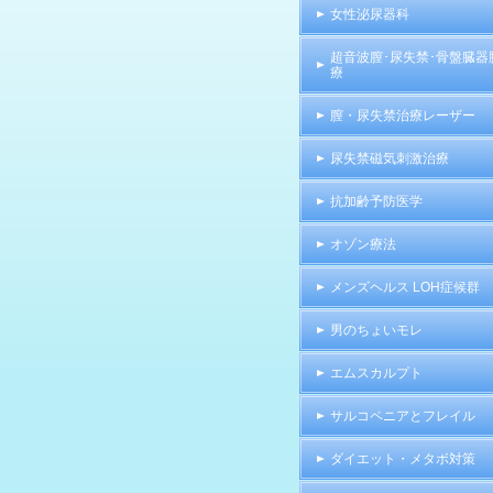
女性泌尿器科
超音波膣･尿失禁･骨盤臓器
療
膣・尿失禁治療レーザー
尿失禁磁気刺激治療
抗加齢予防医学
オゾン療法
メンズヘルス LOH症候群
男のちょいモレ
エムスカルプト
サルコペニアとフレイル
ダイエット・メタボ対策