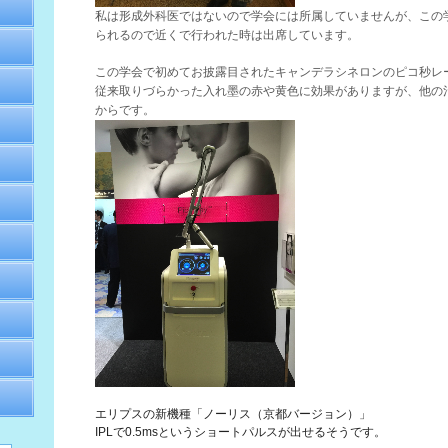
私は形成外科医ではないので学会には所属していませんが、この
られるので近くで行われた時は出席しています。
この学会で初めてお披露目されたキャンデラシネロンのピコ秒レーザ
従来取りづらかった入れ墨の赤や黄色に効果がありますが、他の
からです。
エリプスの新機種「ノーリス（京都バージョン）」
IPLで0.5msというショートパルスが出せるそうです。