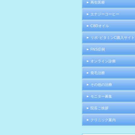
再生医療
エナジーコーヒー
CBDオイル
リポ･ビタミンC購入サイト
FNS症例
オンライン診療
発毛治療
その他の治療
モニター募集
院長ご挨拶
クリニック案内