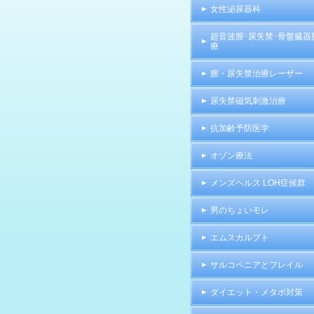
女性泌尿器科
超音波膣･尿失禁･骨盤臓器
療
膣・尿失禁治療レーザー
尿失禁磁気刺激治療
抗加齢予防医学
オゾン療法
メンズヘルス LOH症候群
男のちょいモレ
エムスカルプト
サルコペニアとフレイル
ダイエット・メタボ対策