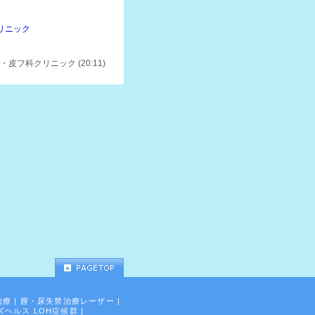
リニック
皮フ科クリニック (20:11)
治療
|
膣・尿失禁治療レーザー
|
ズヘルス LOH症候群
|