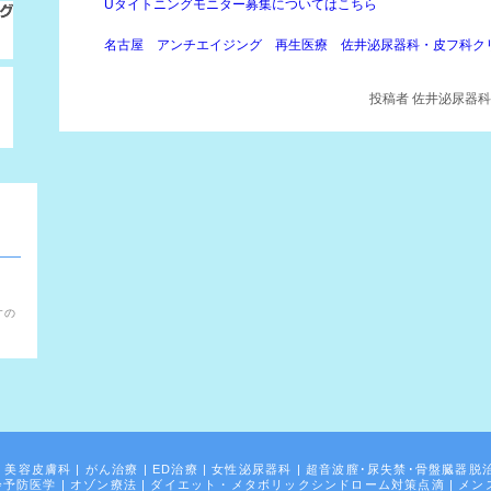
Uタイトニングモニター募集についてはこちら
名古屋 アンチエイジング 再生医療 佐井泌尿器科・皮フ科ク
投稿者
佐井泌尿器科・
。
すの
|
美容皮膚科
|
がん治療
|
ED治療
|
女性泌尿器科
|
超音波膣･尿失禁･骨盤臓器脱
齢予防医学
|
オゾン療法
|
ダイエット・メタボリックシンドローム対策点滴
|
メン