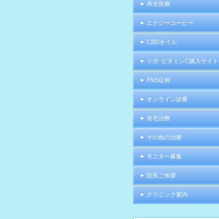
再生医療
エナジーコーヒー
CBDオイル
リポ･ビタミンC購入サイト
FNS症例
オンライン診療
発毛治療
その他の治療
モニター募集
院長ご挨拶
クリニック案内