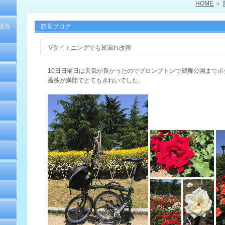
HOME
脱治
院長ブログ
Vタイトニングでも尿漏れ改善
10日日曜日は天気が良かったのでブロンプトンで鶴舞公園までポ
薔薇が満開でとてもきれいでした。