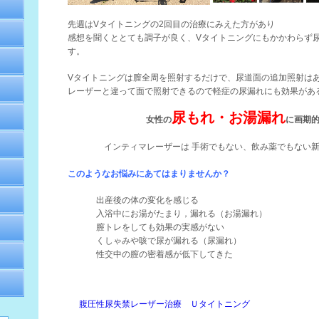
先週はVタイトニングの2回目の治療にみえた方があり
感想を聞くととても調子が良く、Vタイトニングにもかかわらず
す。
Vタイトニングは膣全周を照射するだけで、尿道面の追加照射はあ
レーザーと違って面で照射できるので軽症の尿漏れにも効果があ
尿もれ・お湯漏れ
女性の
に画期
インティマレーザーは 手術でもない、飲み薬でもない
このようなお悩みにあてはまりませんか？
出産後の体の変化を感じる
入浴中にお湯がたまり，漏れる（お湯漏れ）
膣トレをしても効果の実感がない
くしゃみや咳で尿が漏れる（尿漏れ）
性交中の膣の密着感が低下してきた
腹圧性尿失禁レーザー治療 Ｕタイトニング