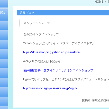
HOME
脱治
院長ブログ
オンラインショップ
当院のオンラインショップ
Yahoo!ショッピングサイト｢エスエーアイアイストア｣
https://store.shopping.yahoo.co.jp/saiistore/
AZAクリアの購入は下記から
佐井泌尿器科・皮フ科クリニックオンラインショップ
Lypo-C(リポカプセルビタミンC)およびステムCニュートリシ
http://saiclinic-nagoya.sakura.ne.jp/login/
投稿者
佐井泌尿器科・