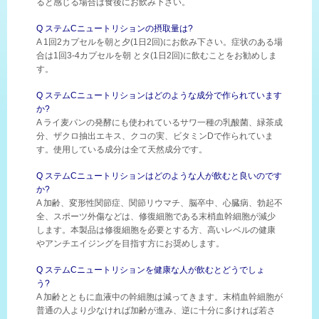
ると感じる場合は食後にお飲み下さい。
Q ステムCニュートリションの摂取量は?
A 1回2カプセルを朝と夕(1日2回)にお飲み下さい。症状のある場
合は1回3-4カプセルを朝 とタ(1日2回)に飲むことをお勧めしま
す。
Q ステムCニュートリションはどのような成分で作られています
か?
A ライ麦パンの発酵にも使われているサワ一種の乳酸菌、緑茶成
分、ザクロ抽出エキス、クコの実、ビタミンDで作られていま
す。使用している成分は全て天然成分です。
Q ステムCニュートリションはどのような人が飲むと良いのです
か?
A 加齢、変形性関節症、関節リウマチ、脳卒中、心臓病、勃起不
全、スポーツ外傷などは、修復細胞である末梢血幹細胞が減少
します。本製品は修復細胞を必要とする方、高いレベルの健康
やアンチエイジングを目指す方にお奨めします。
Q ステムCニュートリションを健康な人が飲むとどうでしょ
う?
A 加齢とともに血液中の幹細胞は減ってきます。末梢血幹細胞が
普通の人より少なければ加齢が進み、逆に十分に多ければ若さ