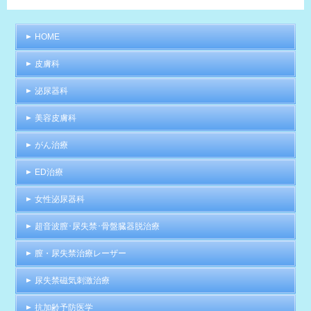
HOME
皮膚科
泌尿器科
美容皮膚科
がん治療
ED治療
女性泌尿器科
超音波膣･尿失禁･骨盤臓器脱治療
膣・尿失禁治療レーザー
尿失禁磁気刺激治療
抗加齢予防医学