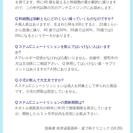
を保てます。特に40 歳を超えると幹細胞の量が劇的に滅ります
ので、この年代以降の方のアンチ工イジングにお奨めします。
Q 幹細胞は加齢ともにどのくらい減っていくものなのですか?
A 個人差はありますが、生まれた時を100とすると、22歳くらい
から急激に滅り、45 歳では50%、55歳では30%、70歳では1
0%になるというデータがあります。
Q ステムCニュートリションを飲んではいけない人はいます
か?
A アレルギー症状がなければ心配いりません。妊娠中、授乳中の
方は主治医にご相談下さい。 Q 併用してはいけない薬・サプリ
メントはありますか? A 特にありません。
Q 小児が飲んで大丈夫ですか?
A ステムCニュートリッションは成人を対象として作られた製品
です。小児の摂取は想定していません。
Q ステムCニュートリションの賞昧期限は?
A ボトル側面表示の枠外に年/月で賞味期限を表示しています
が、開栓したら 1 ヶ月半以内を目安にお飲み下さい。
投稿者
佐井泌尿器科・皮フ科クリニック (16:26)