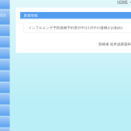
HOME
脱治
新着情報
インフルエンザ予防接種予約受付中(11月中の接種がお勧め)
投稿者
佐井泌尿器科・