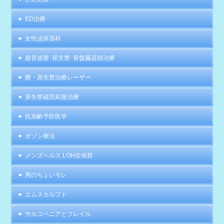
ED治療
女性泌尿器科
超音波膣･尿失禁･骨盤臓器脱治療
膣・尿失禁治療レーザー
尿失禁磁気刺激治療
抗加齢予防医学
オゾン療法
メンズヘルス LOH症候群
男のちょいモレ
エムスカルプト
サルコペニアとフレイル